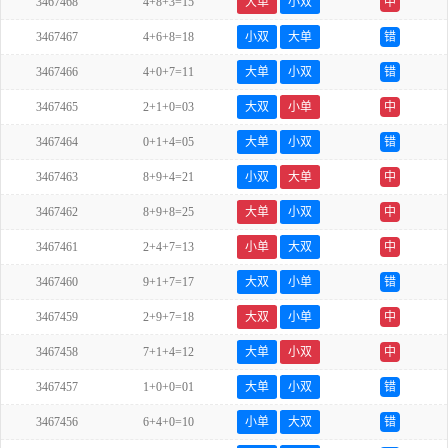
3467468
4+8+3=15
大单
小双
中
3467467
4+6+8=18
小双
大单
错
3467466
4+0+7=11
大单
小双
错
3467465
2+1+0=03
大双
小单
中
3467464
0+1+4=05
大单
小双
错
3467463
8+9+4=21
小双
大单
中
3467462
8+9+8=25
大单
小双
中
3467461
2+4+7=13
小单
大双
中
3467460
9+1+7=17
大双
小单
错
3467459
2+9+7=18
大双
小单
中
3467458
7+1+4=12
大单
小双
中
3467457
1+0+0=01
大单
小双
错
3467456
6+4+0=10
小单
大双
错