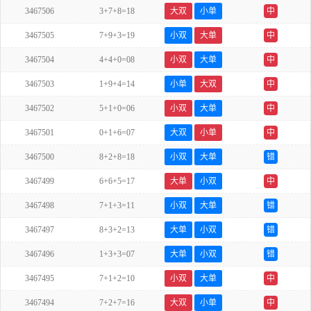
3467506
3+7+8=18
大双
小单
中
3467505
7+9+3=19
小双
大单
中
3467504
4+4+0=08
小双
大单
中
3467503
1+9+4=14
小单
大双
中
3467502
5+1+0=06
小双
大单
中
3467501
0+1+6=07
大双
小单
中
3467500
8+2+8=18
小双
大单
错
3467499
6+6+5=17
大单
小双
中
3467498
7+1+3=11
小双
大单
错
3467497
8+3+2=13
大单
小双
错
3467496
1+3+3=07
大单
小双
错
3467495
7+1+2=10
小双
大单
中
3467494
7+2+7=16
大双
小单
中