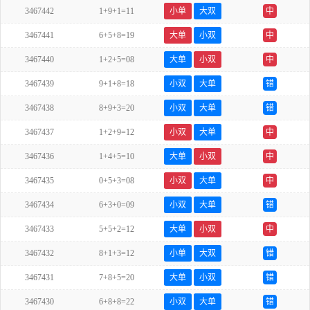
3467442
1+9+1=11
小单
大双
中
3467441
6+5+8=19
大单
小双
中
3467440
1+2+5=08
大单
小双
中
3467439
9+1+8=18
小双
大单
错
3467438
8+9+3=20
小双
大单
错
3467437
1+2+9=12
小双
大单
中
3467436
1+4+5=10
大单
小双
中
3467435
0+5+3=08
小双
大单
中
3467434
6+3+0=09
小双
大单
错
3467433
5+5+2=12
大单
小双
中
3467432
8+1+3=12
小单
大双
错
3467431
7+8+5=20
大单
小双
错
3467430
6+8+8=22
小双
大单
错