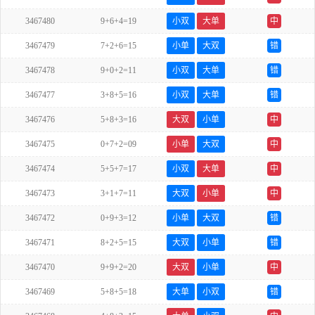
3467480
9+6+4=19
小双
大单
中
3467479
7+2+6=15
小单
大双
错
3467478
9+0+2=11
小双
大单
错
3467477
3+8+5=16
小双
大单
错
3467476
5+8+3=16
大双
小单
中
3467475
0+7+2=09
小单
大双
中
3467474
5+5+7=17
小双
大单
中
3467473
3+1+7=11
大双
小单
中
3467472
0+9+3=12
小单
大双
错
3467471
8+2+5=15
大双
小单
错
3467470
9+9+2=20
大双
小单
中
3467469
5+8+5=18
大单
小双
错