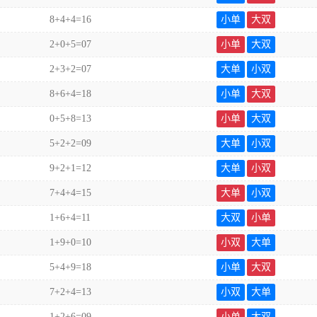
8+4+4=16
小单
大双
2+0+5=07
小单
大双
2+3+2=07
大单
小双
8+6+4=18
小单
大双
0+5+8=13
小单
大双
5+2+2=09
大单
小双
9+2+1=12
大单
小双
7+4+4=15
大单
小双
1+6+4=11
大双
小单
1+9+0=10
小双
大单
5+4+9=18
小单
大双
7+2+4=13
小双
大单
1+2+6=09
小单
大双