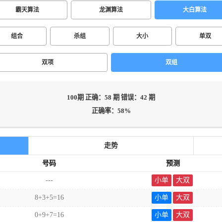
霸天算法
龙渊算法
大白算法
组合
杀组
大小
单双
双项
双组
100期 正确：58 期 错误：42 期
正确率：58%
走势
号码
预测
---
小单
大双
8+3+5=16
小单
大双
0+9+7=16
小单
大双