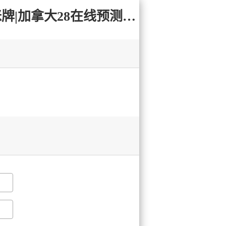
谨记域名：28Yc.Com 加拿大28-PC预测|加拿大pc在线|28结果咪牌|加拿大28在线预测网|专注研究_加拿大28预测_官方数据！