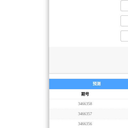
预测
期号
3466358
3466357
3466356