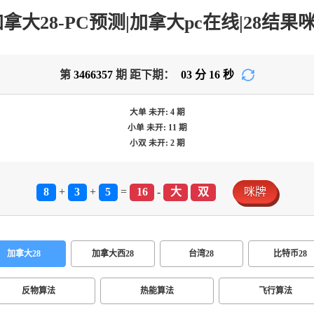
第
3466357
期 距下期：
03
分
16
秒
大单
未开:
4
期
小单
未开:
11
期
小双
未开:
2
期
8
+
3
+
5
=
16
-
大
双
咪牌
加拿大28
加拿大西28
台湾28
比特币28
反物算法
热能算法
飞行算法