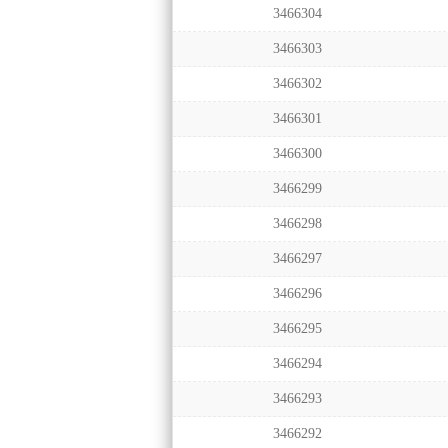
3466304
3466303
3466302
3466301
3466300
3466299
3466298
3466297
3466296
3466295
3466294
3466293
3466292