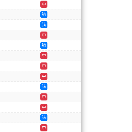
中
错
错
中
错
中
中
中
错
中
中
错
中