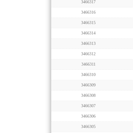
3466317
3466316
3466315
3466314
3466313
3466312
3466311
3466310
3466309
3466308
3466307
3466306
3466305