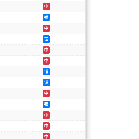
中
错
中
错
中
中
错
错
中
错
中
中
中