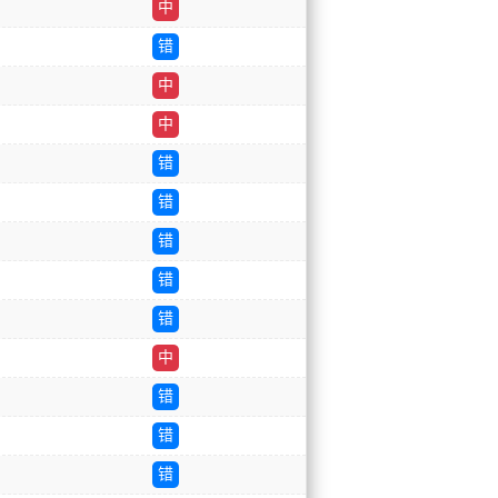
中
错
中
中
错
错
错
错
错
中
错
错
错