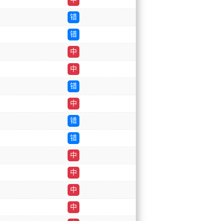
错
错
中
中
错
中
错
错
中
中
中
中