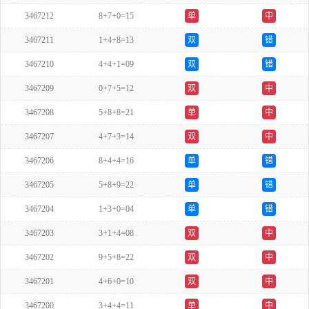
3467212
8+7+0=15
单
中
3467211
1+4+8=13
双
错
3467210
4+4+1=09
双
错
3467209
0+7+5=12
双
中
3467208
5+8+8=21
单
中
3467207
4+7+3=14
双
中
3467206
8+4+4=16
单
错
3467205
5+8+9=22
单
错
3467204
1+3+0=04
单
错
3467203
3+1+4=08
双
中
3467202
9+5+8=22
双
中
3467201
4+6+0=10
双
中
3467200
3+4+4=11
单
中