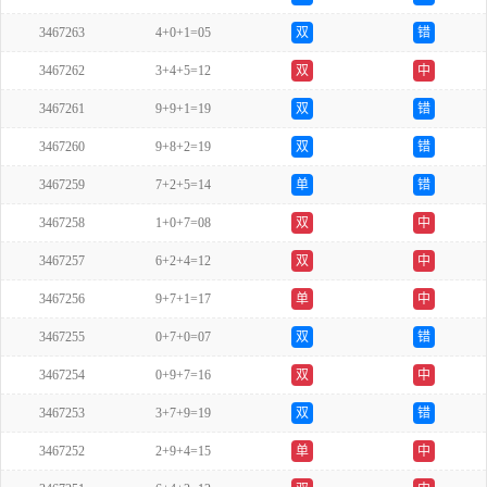
3467263
4+0+1=05
双
错
3467262
3+4+5=12
双
中
3467261
9+9+1=19
双
错
3467260
9+8+2=19
双
错
3467259
7+2+5=14
单
错
3467258
1+0+7=08
双
中
3467257
6+2+4=12
双
中
3467256
9+7+1=17
单
中
3467255
0+7+0=07
双
错
3467254
0+9+7=16
双
中
3467253
3+7+9=19
双
错
3467252
2+9+4=15
单
中