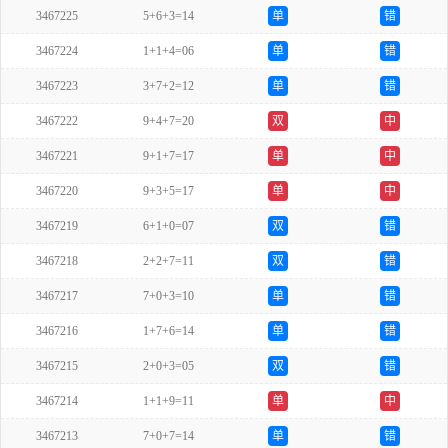
3467225
5+6+3=14
单
错
3467224
1+1+4=06
单
错
3467223
3+7+2=12
单
错
3467222
9+4+7=20
双
中
3467221
9+1+7=17
单
中
3467220
9+3+5=17
单
中
3467219
6+1+0=07
双
错
3467218
2+2+7=11
双
错
3467217
7+0+3=10
单
错
3467216
1+7+6=14
单
错
3467215
2+0+3=05
双
错
3467214
1+1+9=11
单
中
3467213
7+0+7=14
单
错