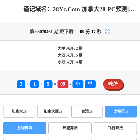
谨记域名：28Yc.Com 加拿大28-PC预测|加拿大pc在线|28结果咪牌|加拿大28在线预测网|专注研究_加拿大28预测_官方数据！
第
08070461
期 距下期：
00
分
17
秒
大单
未开:
2
期
大双
未开:
5
期
小双
未开:
4
期
3
1
5
09
小
单
咪牌
+
+
=
-
加拿大28
加拿大西28
台湾28
比特币28
反物算法
热能算法
飞行算法