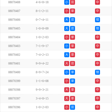
08070408
4+6+8=18
小
双
中
08070407
8+1+2=11
小
单
中
08070406
0+7+4=11
大
双
错
08070405
1+0+8=09
大
双
错
08070404
1+0+2=03
小
单
中
08070403
7+1+9=17
小
单
中
08070402
7+4+2=13
大
单
中
08070401
9+9+4=22
大
双
中
08070400
8+9+7=24
小
单
错
08070399
1+1+6=08
小
单
中
08070398
9+9+3=21
大
单
中
08070397
3+4+8=15
大
单
中
08070396
1+0+2=03
小
双
中