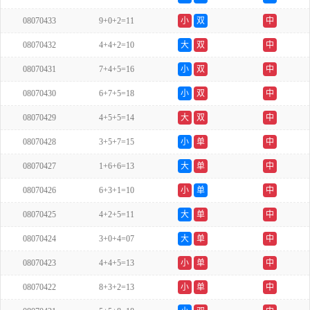
08070433
9+0+2=11
小
双
中
08070432
4+4+2=10
大
双
中
08070431
7+4+5=16
小
双
中
08070430
6+7+5=18
小
双
中
08070429
4+5+5=14
大
双
中
08070428
3+5+7=15
小
单
中
08070427
1+6+6=13
大
单
中
08070426
6+3+1=10
小
单
中
08070425
4+2+5=11
大
单
中
08070424
3+0+4=07
大
单
中
08070423
4+4+5=13
小
单
中
08070422
8+3+2=13
小
单
中