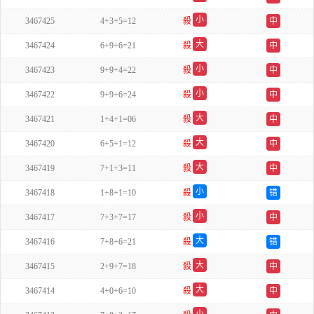
单
小
3467425
4+3+5=12
殺
中
单
大
3467424
6+9+6=21
殺
中
双
小
3467423
9+9+4=22
殺
中
单
小
3467422
9+9+6=24
殺
中
单
大
3467421
1+4+1=06
殺
中
双
大
3467420
6+5+1=12
殺
中
双
大
3467419
7+1+3=11
殺
中
单
小
3467418
1+8+1=10
殺
错
双
小
3467417
7+3+7=17
殺
中
双
大
3467416
7+8+6=21
殺
错
单
大
3467415
2+9+7=18
殺
中
单
大
3467414
4+0+6=10
殺
中
单