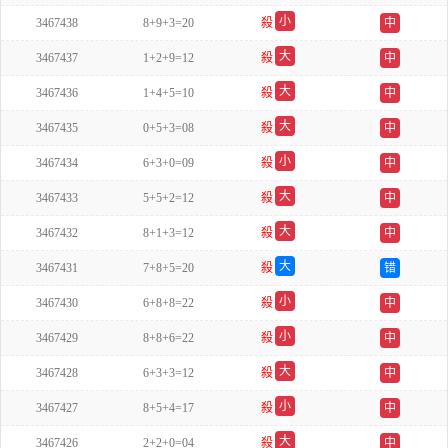
双
小
3467438
8+9+3=20
殺
中
双
大
3467437
1+2+9=12
殺
中
单
大
3467436
1+4+5=10
殺
中
双
大
3467435
0+5+3=08
殺
中
单
小
3467434
6+3+0=09
殺
中
双
大
3467433
5+5+2=12
殺
中
单
大
3467432
8+1+3=12
殺
中
双
大
3467431
7+8+5=20
殺
错
双
小
3467430
6+8+8=22
殺
中
双
小
3467429
8+8+6=22
殺
中
双
大
3467428
6+3+3=12
殺
中
单
小
3467427
8+5+4=17
殺
中
单
大
3467426
2+2+0=04
殺
中