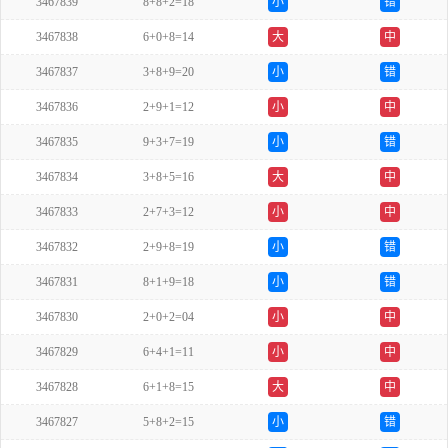
3467839
8+8+2=18
小
错
3467838
6+0+8=14
大
中
3467837
3+8+9=20
小
错
3467836
2+9+1=12
小
中
3467835
9+3+7=19
小
错
3467834
3+8+5=16
大
中
3467833
2+7+3=12
小
中
3467832
2+9+8=19
小
错
3467831
8+1+9=18
小
错
3467830
2+0+2=04
小
中
3467829
6+4+1=11
小
中
3467828
6+1+8=15
大
中
3467827
5+8+2=15
小
错