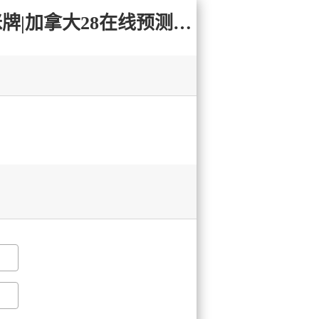
谨记域名：28Yc.Com 加拿大28-PC预测|加拿大pc在线|28结果咪牌|加拿大28在线预测网|专注研究_加拿大28预测_官方数据！