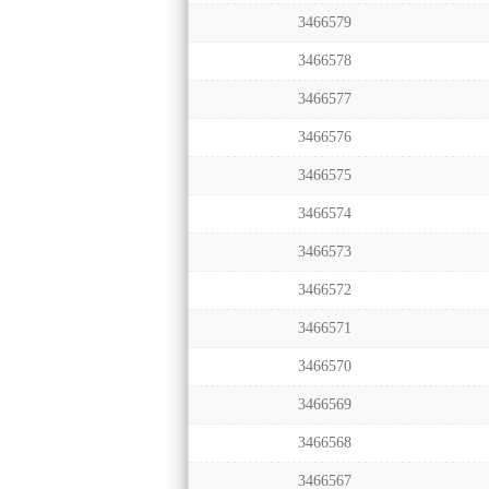
3466579
3466578
3466577
3466576
3466575
3466574
3466573
3466572
3466571
3466570
3466569
3466568
3466567