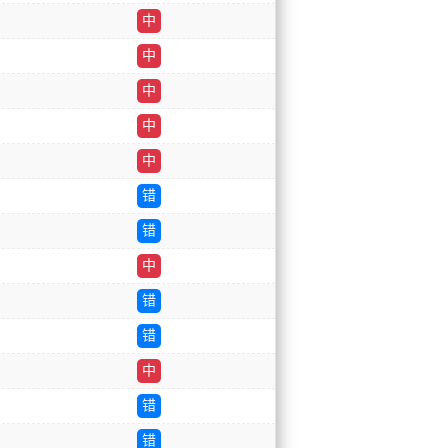
中
中
中
中
中
错
错
中
错
错
中
错
错