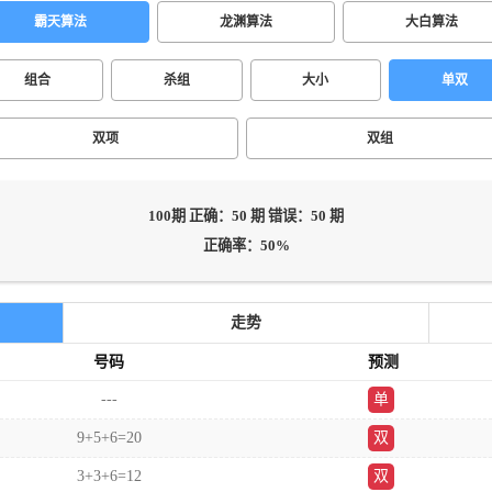
霸天算法
龙渊算法
大白算法
组合
杀组
大小
单双
双项
双组
100期 正确：50 期 错误：50 期
正确率：50%
走势
号码
预测
---
单
9+5+6=20
双
3+3+6=12
双