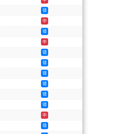
错
中
错
中
错
错
错
错
错
错
中
错