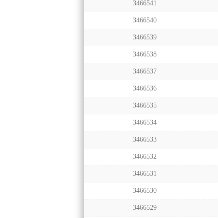
3466541
3466540
3466539
3466538
3466537
3466536
3466535
3466534
3466533
3466532
3466531
3466530
3466529