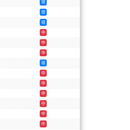
错
错
错
中
中
中
错
中
中
中
中
中
中