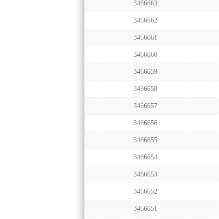
3466663
3466662
3466661
3466660
3466659
3466658
3466657
3466656
3466655
3466654
3466653
3466652
3466651