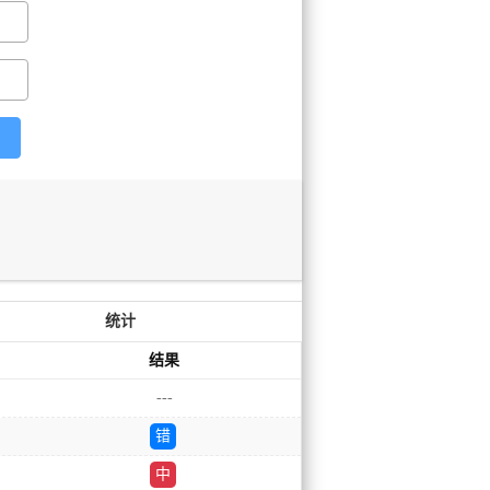
统计
结果
---
错
中