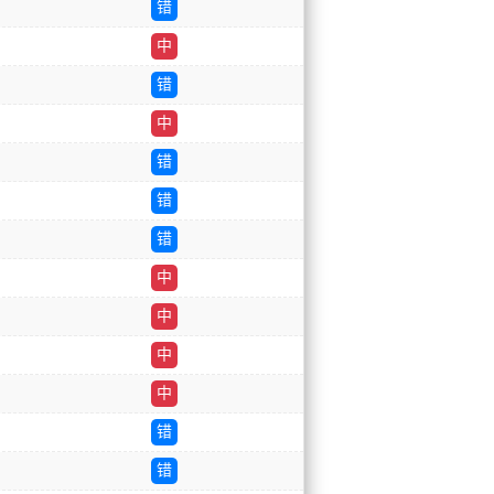
错
中
错
中
错
错
错
中
中
中
中
错
错