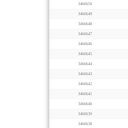
3466650
3466649
3466648
3466647
3466646
3466645
3466644
3466643
3466642
3466641
3466640
3466639
3466638