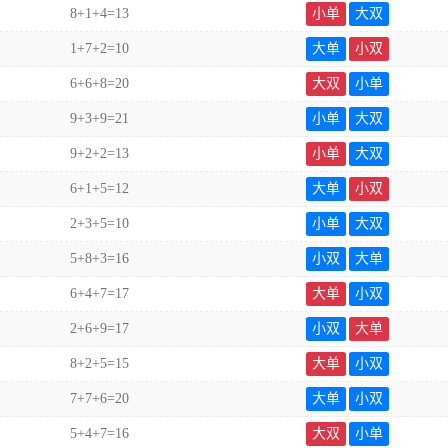
8+1+4=13
小单
大双
1+7+2=10
大单
小双
6+6+8=20
大双
小单
9+3+9=21
小单
大双
9+2+2=13
小单
大双
6+1+5=12
大单
小双
2+3+5=10
小单
大双
5+8+3=16
小双
大单
6+4+7=17
大单
小双
2+6+9=17
小双
大单
8+2+5=15
大单
小双
7+7+6=20
大单
小双
5+4+7=16
大双
小单