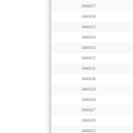
3466637
3466636
3466635
3466634
3466633
3466632
3466631
3466630
3466629
3466628
3466627
3466626
3466625