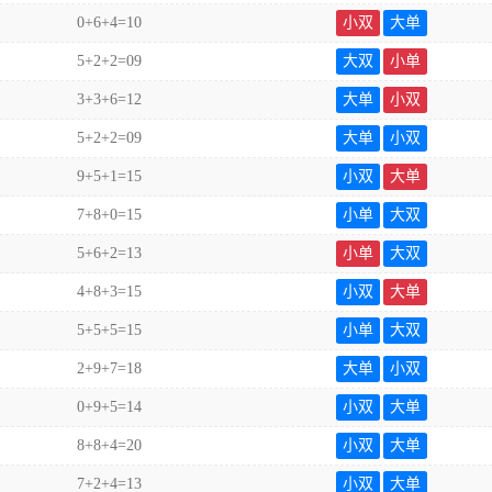
0+6+4=10
小双
大单
5+2+2=09
大双
小单
3+3+6=12
大单
小双
5+2+2=09
大单
小双
9+5+1=15
小双
大单
7+8+0=15
小单
大双
5+6+2=13
小单
大双
4+8+3=15
小双
大单
5+5+5=15
小单
大双
2+9+7=18
大单
小双
0+9+5=14
小双
大单
8+8+4=20
小双
大单
7+2+4=13
小双
大单