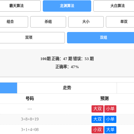
霸天算法
龙渊算法
大白算法
组合
杀组
大小
单双
双项
双组
100期 正确：47 期 错误：53 期
正确率：47%
走势
号码
预测
---
大双
小单
3+8+8=19
大双
小单
3+1+4=08
小双
大单