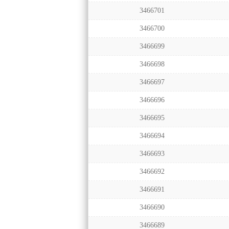
3466701
3466700
3466699
3466698
3466697
3466696
3466695
3466694
3466693
3466692
3466691
3466690
3466689