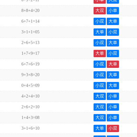
8+8+4=20
大双
小单
6+7+1=14
小双
大单
3+1+1=05
大单
小双
2+6+5=13
小双
大单
1+7+9=17
大单
小双
6+7+6=19
小双
大单
9+3+8=20
小双
大单
0+4+5=09
小双
大单
4+2+4=10
大双
小单
2+6+2=10
大双
小单
1+4+3=08
大双
小单
3+1+6=10
大单
小双