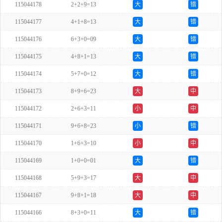
115044178
2+2+9=13
大
错
115044177
4+1+8=13
大
错
115044176
6+3+0=09
大
错
115044175
4+8+1=13
大
错
115044174
5+7+0=12
大
错
115044173
8+9+6=23
大
中
115044172
2+6+3=11
小
中
115044171
9+6+8=23
小
错
115044170
1+6+3=10
小
中
115044169
1+0+0=01
大
错
115044168
5+9+3=17
大
中
115044167
9+8+1=18
大
中
115044166
8+3+0=11
大
错