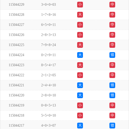
115044229
3+0+0=03
小
中
115044228
1+7+8=16
大
中
115044227
6+5+0=11
小
中
115044226
2+8+3=13
小
中
115044225
7+9+8=24
大
中
115044224
0+2+9=11
大
错
115044223
8+5+4=17
大
中
115044222
2+1+2=05
小
中
115044221
2+4+4=10
大
错
115044220
2+8+0=10
大
错
115044219
0+8+5=13
小
中
115044218
5+5+0=10
小
中
115044217
4+0+3=07
大
错