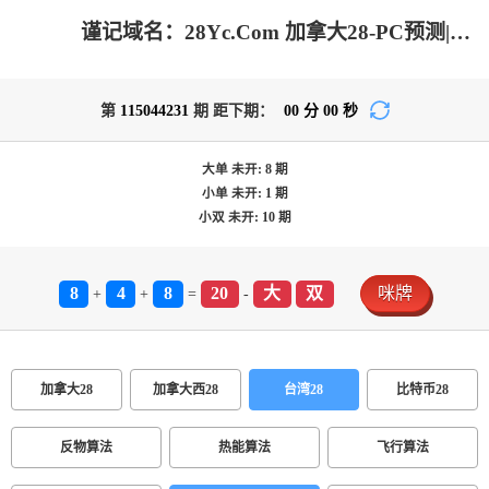
谨记域名：28Yc.Com 加拿大28-PC预测|加拿大pc在线|28结果咪牌|加拿大28在线预测网|专注研究_加拿大28预测_官方数据！
第
115044231
期 距下期：
00
分
00
秒
大单
未开:
8
期
小单
未开:
1
期
小双
未开:
10
期
8
4
8
20
大
双
咪牌
+
+
=
-
加拿大28
加拿大西28
台湾28
比特币28
反物算法
热能算法
飞行算法