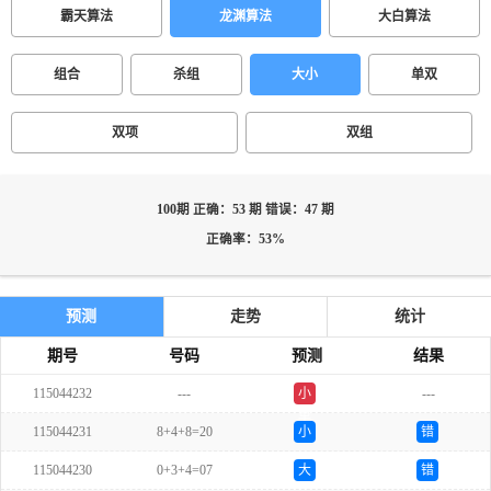
霸天算法
龙渊算法
大白算法
组合
杀组
大小
单双
双项
双组
100期 正确：53 期 错误：47 期
正确率：53%
预测
走势
统计
期号
号码
预测
结果
115044232
---
小
---
单
115044231
8+4+8=20
小
错
115044230
0+3+4=07
大
错