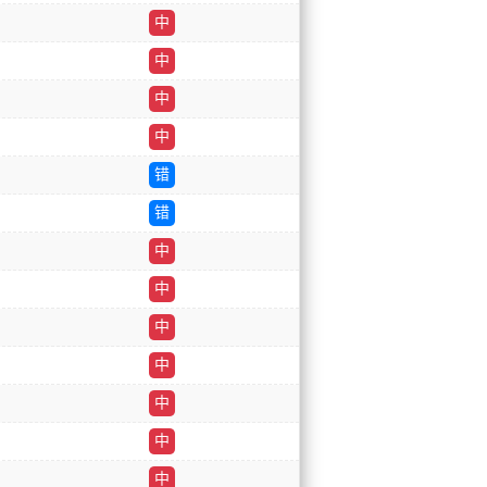
中
中
中
中
错
错
中
中
中
中
中
中
中