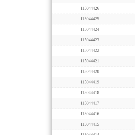
115044426
115044425
115044424
115044423
115044422
115044421
115044420
115044419
115044418
115044417
115044416
115044415
115044414