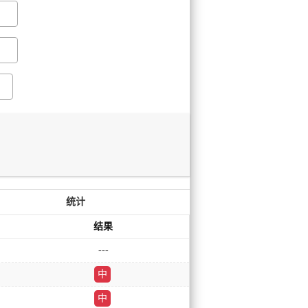
统计
结果
---
中
中