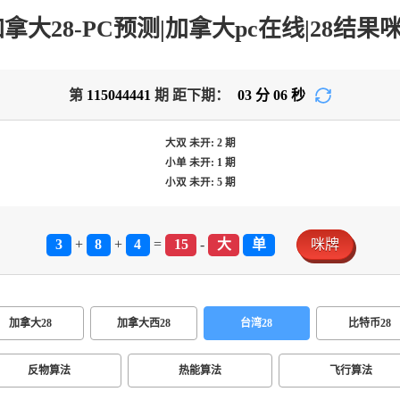
第
115044441
期 距下期：
03
分
06
秒
大双
未开:
2
期
小单
未开:
1
期
小双
未开:
5
期
3
+
8
+
4
=
15
-
大
单
咪牌
加拿大28
加拿大西28
台湾28
比特币28
反物算法
热能算法
飞行算法