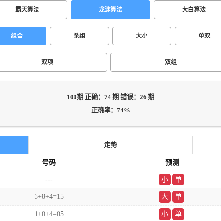
霸天算法
龙渊算法
大白算法
组合
杀组
大小
单双
双项
双组
100期 正确：74 期 错误：26 期
正确率：74%
走势
号码
预测
---
小
单
3+8+4=15
大
单
1+0+4=05
小
单