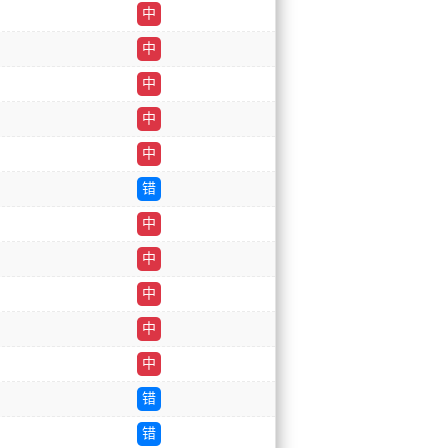
中
中
中
中
中
错
中
中
中
中
中
错
错