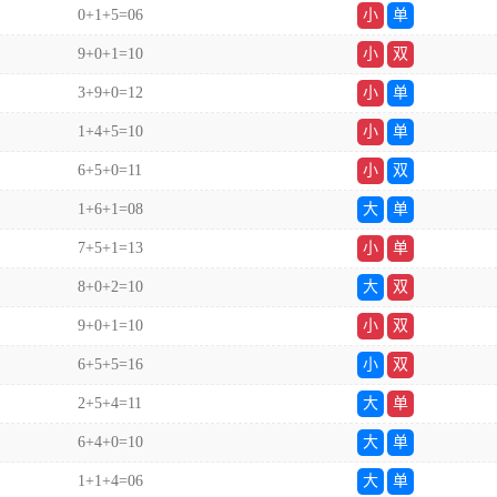
0+1+5=06
小
单
9+0+1=10
小
双
3+9+0=12
小
单
1+4+5=10
小
单
6+5+0=11
小
双
1+6+1=08
大
单
7+5+1=13
小
单
8+0+2=10
大
双
9+0+1=10
小
双
6+5+5=16
小
双
2+5+4=11
大
单
6+4+0=10
大
单
1+1+4=06
大
单