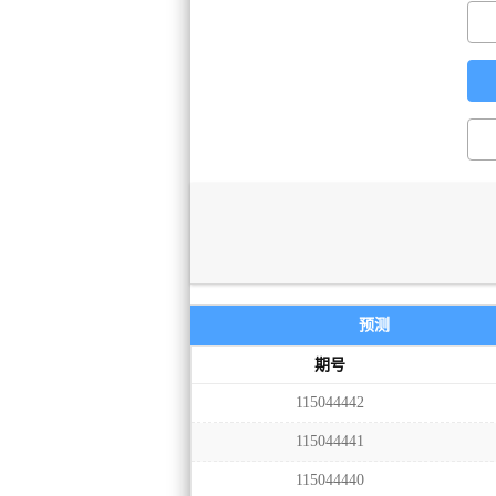
预测
期号
115044442
115044441
115044440