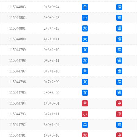
115044803
9+6+9=24
单
错
115044802
5+9+9=23
小
错
115044801
2+7+4=13
双
错
115044800
4+7+0=11
大
错
115044799
9+8+2=19
双
错
115044798
6+2+3=11
双
错
115044797
8+7+1=16
单
错
115044796
0+7+2=09
双
错
115044795
2+0+3=05
双
错
115044794
1+0+0=01
单
中
115044793
8+2+1=11
小
中
115044792
3+0+1=04
单
错
115044791
1+3+6=10
双
中