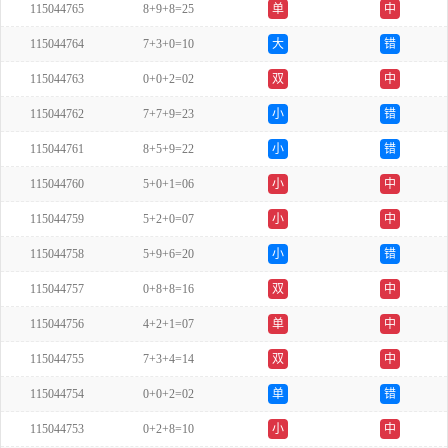
115044765
8+9+8=25
单
中
115044764
7+3+0=10
大
错
115044763
0+0+2=02
双
中
115044762
7+7+9=23
小
错
115044761
8+5+9=22
小
错
115044760
5+0+1=06
小
中
115044759
5+2+0=07
小
中
115044758
5+9+6=20
小
错
115044757
0+8+8=16
双
中
115044756
4+2+1=07
单
中
115044755
7+3+4=14
双
中
115044754
0+0+2=02
单
错
115044753
0+2+8=10
小
中