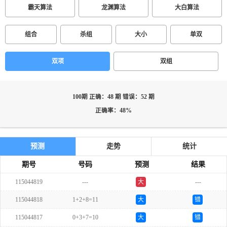
霸天算法
龙渊算法
大白算法
组合
杀组
大小
单双
双项
双组
100期 正确：48 期 错误：52 期
正确率：48%
预测
走势
统计
期号
号码
预测
结果
115044819
---
大
---
115044818
1+2+8=11
大
错
115044817
0+3+7=10
大
错