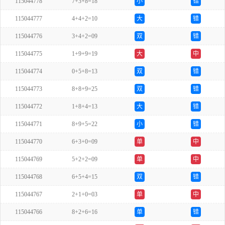
115044778
7+3+8=18
小
错
115044777
4+4+2=10
大
错
115044776
3+4+2=09
双
错
115044775
1+9+9=19
大
中
115044774
0+5+8=13
双
错
115044773
8+8+9=25
双
错
115044772
1+8+4=13
大
错
115044771
8+9+5=22
小
错
115044770
6+3+0=09
单
中
115044769
5+2+2=09
单
中
115044768
6+5+4=15
双
错
115044767
2+1+0=03
单
中
115044766
8+2+6=16
单
错