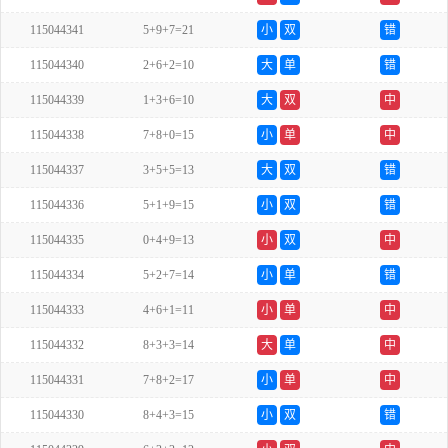
115044341
5+9+7=21
小
双
错
115044340
2+6+2=10
大
单
错
115044339
1+3+6=10
大
双
中
115044338
7+8+0=15
小
单
中
115044337
3+5+5=13
大
双
错
115044336
5+1+9=15
小
双
错
115044335
0+4+9=13
小
双
中
115044334
5+2+7=14
小
单
错
115044333
4+6+1=11
小
单
中
115044332
8+3+3=14
大
单
中
115044331
7+8+2=17
小
单
中
115044330
8+4+3=15
小
双
错