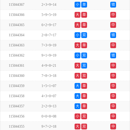
115044367
2+3+9=14
小
单
错
115044366
5+9+5=19
大
单
中
115044365
6+2+9=17
大
单
中
115044364
2+8+7=17
小
双
错
115044363
7+3+9=19
大
单
中
115044362
9+1+9=19
小
双
错
115044361
4+9+8=21
大
双
中
115044360
7+8+3=18
大
双
中
115044359
1+5+1=07
大
单
中
115044358
4+3+0=07
大
单
中
115044357
2+2+9=13
大
单
中
115044356
0+0+8=08
小
双
中
115044355
9+7+2=18
大
双
中