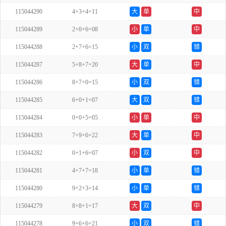
115044290
4+3+4=11
大
单
中
115044289
2+0+6=08
小
单
中
115044288
2+7+6=15
小
双
错
115044287
5+8+7=20
大
单
中
115044286
8+7+0=15
小
双
错
115044285
6+0+1=07
大
双
错
115044284
0+0+5=05
小
单
中
115044283
7+9+6=22
大
单
中
115044282
0+1+6=07
小
双
中
115044281
4+7+7=18
小
单
错
115044280
9+2+3=14
小
单
错
115044279
8+8+1=17
大
双
中
115044278
9+6+6=21
小
双
错