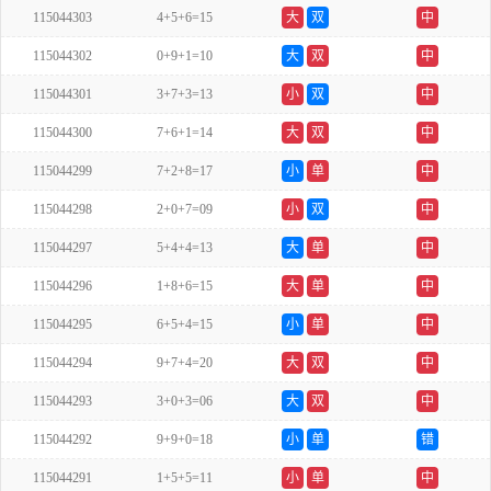
115044303
4+5+6=15
大
双
中
115044302
0+9+1=10
大
双
中
115044301
3+7+3=13
小
双
中
115044300
7+6+1=14
大
双
中
115044299
7+2+8=17
小
单
中
115044298
2+0+7=09
小
双
中
115044297
5+4+4=13
大
单
中
115044296
1+8+6=15
大
单
中
115044295
6+5+4=15
小
单
中
115044294
9+7+4=20
大
双
中
115044293
3+0+3=06
大
双
中
115044292
9+9+0=18
小
单
错
115044291
1+5+5=11
小
单
中