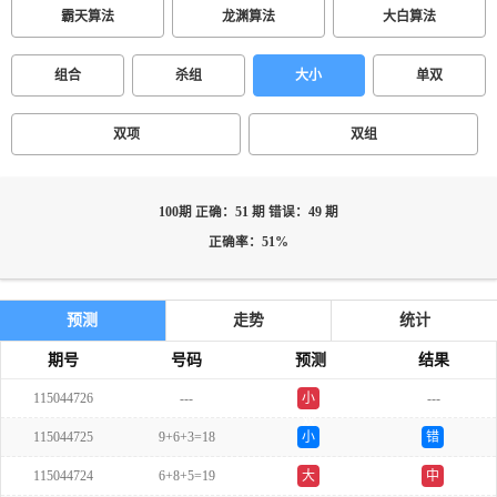
霸天算法
龙渊算法
大白算法
组合
杀组
大小
单双
双项
双组
100期 正确：51 期 错误：49 期
正确率：51%
预测
走势
统计
期号
号码
预测
结果
115044726
---
小
---
双
115044725
9+6+3=18
小
错
115044724
6+8+5=19
大
中