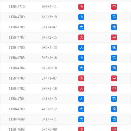
115044710
6+3+2=11
小
中
115044709
6+8+5=19
小
错
115044708
2+1+4=07
大
错
115044707
6+7+2=15
大
中
115044706
0+9+4=13
大
错
115044705
5+5+8=18
小
错
115044704
8+2+0=10
大
错
115044703
2+4+1=07
小
中
115044702
3+7+8=18
大
中
115044701
4+1+8=13
大
错
115044700
4+0+8=12
大
错
115044699
3+1+7=11
大
错
115044698
5+4+0=09
小
中