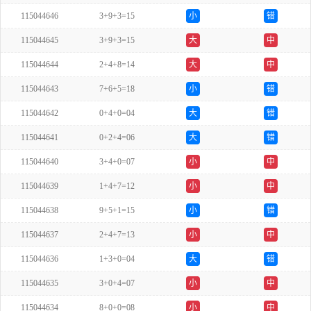
115044646
3+9+3=15
小
错
115044645
3+9+3=15
大
中
115044644
2+4+8=14
大
中
115044643
7+6+5=18
小
错
115044642
0+4+0=04
大
错
115044641
0+2+4=06
大
错
115044640
3+4+0=07
小
中
115044639
1+4+7=12
小
中
115044638
9+5+1=15
小
错
115044637
2+4+7=13
小
中
115044636
1+3+0=04
大
错
115044635
3+0+4=07
小
中
115044634
8+0+0=08
小
中