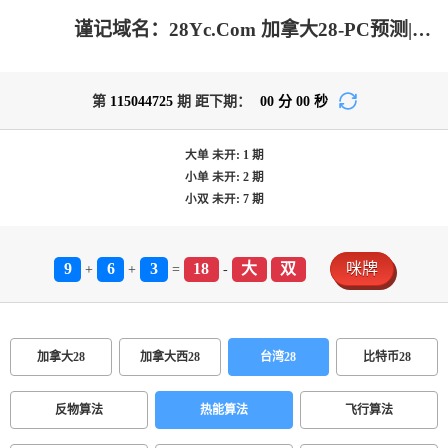
谨记域名：28Yc.Com 加拿大28-PC预测|加拿大pc在线|28结果咪牌|加拿大28在线预测网|专注研究_加拿大28预测_官方数据！
第
115044725
期 距下期：
00
分
00
秒
大单
未开:
1
期
小单
未开:
2
期
小双
未开:
7
期
9
6
3
18
大
双
咪牌
+
+
=
-
加拿大28
加拿大西28
台湾28
比特币28
反物算法
热能算法
飞行算法