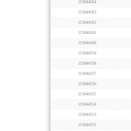
115044564
115044563
115044562
115044561
115044560
115044559
115044558
115044557
115044556
115044555
115044554
115044553
115044552