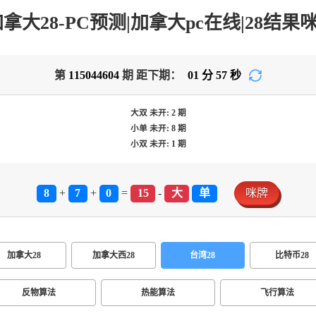
第
115044604
期 距下期：
01
分
57
秒
大双
未开:
2
期
小单
未开:
8
期
小双
未开:
1
期
8
+
7
+
0
=
15
-
大
单
咪牌
加拿大28
加拿大西28
台湾28
比特币28
反物算法
热能算法
飞行算法