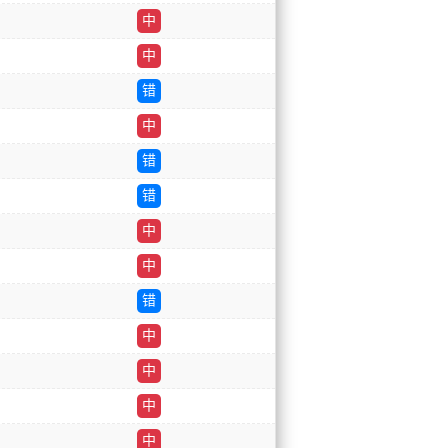
中
中
错
中
错
错
中
中
错
中
中
中
中