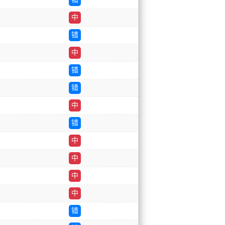
中
错
中
错
错
中
错
中
中
中
中
错