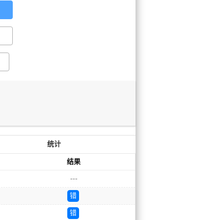
统计
结果
---
错
错