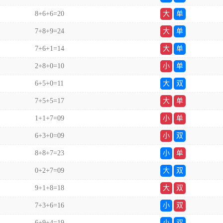
8+6+6=20
大
单
7+8+9=24
大
单
7+6+1=14
大
单
2+8+0=10
小
单
6+5+0=11
大
双
7+5+5=17
大
单
1+1+7=09
小
单
6+3+0=09
小
双
8+8+7=23
小
单
0+2+7=09
大
双
9+1+8=18
大
双
7+3+6=16
小
双
6+9+4=19
小
双