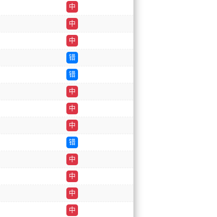
中
中
中
错
错
中
中
中
错
中
中
中
中