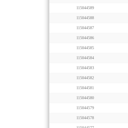
115044589
115044588
115044587
115044586
115044585
115044584
115044583
115044582
115044581
115044580
115044579
115044578
115044577