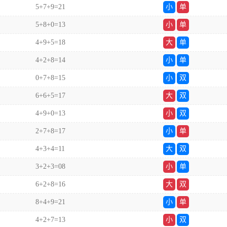
5+7+9=21
小
单
5+8+0=13
小
单
4+9+5=18
大
单
4+2+8=14
小
单
0+7+8=15
小
双
6+6+5=17
大
双
4+9+0=13
小
双
2+7+8=17
小
单
4+3+4=11
大
双
3+2+3=08
小
单
6+2+8=16
大
双
8+4+9=21
小
单
4+2+7=13
小
双