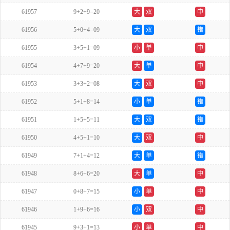
61957
9+2+9=20
大
双
中
61956
5+0+4=09
大
双
错
61955
3+5+1=09
小
单
中
61954
4+7+9=20
大
单
中
61953
3+3+2=08
大
双
中
61952
5+1+8=14
小
单
错
61951
1+5+5=11
大
双
错
61950
4+5+1=10
大
双
中
61949
7+1+4=12
大
单
错
61948
8+6+6=20
大
单
中
61947
0+8+7=15
小
单
中
61946
1+9+6=16
小
双
中
61945
9+3+1=13
小
单
中