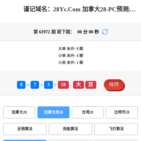
谨记域名：28Yc.Com 加拿大28-PC预测|加拿大pc在线|28结果咪牌|加拿大28在线预测网|专注研究_加拿大28预测_官方数据！
第
61972
期 距下期：
00
分
00
秒
大单
未开:
9
期
小单
未开:
4
期
小双
未开:
1
期
8
7
3
18
大
双
咪牌
+
+
=
-
加拿大28
加拿大西28
台湾28
比特币28
反物算法
热能算法
飞行算法