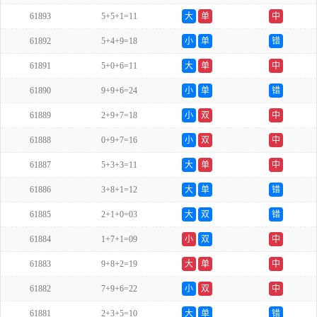
61893
5+5+1=11
大
单
中
61892
5+4+9=18
小
单
错
61891
5+0+6=11
大
单
中
61890
9+9+6=24
小
单
错
61889
2+9+7=18
小
双
中
61888
0+9+7=16
小
双
中
61887
5+3+3=11
大
单
中
61886
3+8+1=12
大
单
错
61885
2+1+0=03
大
双
错
61884
1+7+1=09
小
双
中
61883
9+8+2=19
大
单
中
61882
7+9+6=22
小
双
中
61881
2+3+5=10
大
单
错