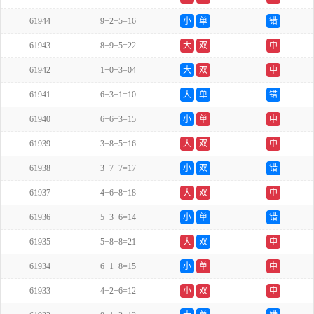
61944
9+2+5=16
小
单
错
61943
8+9+5=22
大
双
中
61942
1+0+3=04
大
双
中
61941
6+3+1=10
大
单
错
61940
6+6+3=15
小
单
中
61939
3+8+5=16
大
双
中
61938
3+7+7=17
小
双
错
61937
4+6+8=18
大
双
中
61936
5+3+6=14
小
单
错
61935
5+8+8=21
大
双
中
61934
6+1+8=15
小
单
中
61933
4+2+6=12
小
双
中