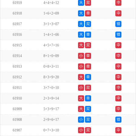
61919
4+4+4=12
大
双
中
61918
1+6+2=09
大
单
中
61917
3+1+3=07
大
双
错
61916
1+4+1=06
大
单
错
61915
4+5+7=16
大
双
中
61914
8+1+0=09
小
单
中
61913
0+8+3=11
小
单
中
61912
8+3+9=20
大
单
中
61911
3+7+0=10
小
双
中
61910
2+3+9=14
大
单
中
61909
5+3+9=17
大
双
中
61908
2+9+6=17
小
双
错
61907
0+7+3=10
小
双
中