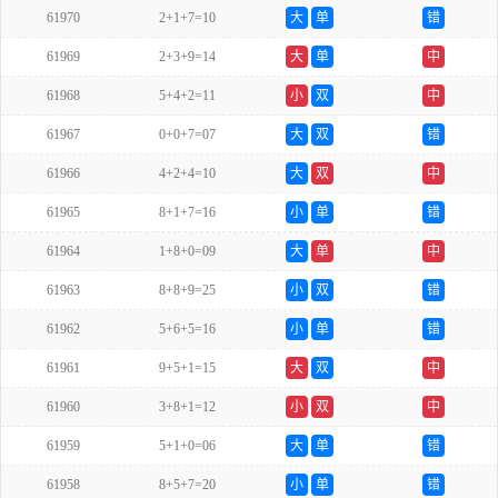
61970
2+1+7=10
大
单
错
61969
2+3+9=14
大
单
中
61968
5+4+2=11
小
双
中
61967
0+0+7=07
大
双
错
61966
4+2+4=10
大
双
中
61965
8+1+7=16
小
单
错
61964
1+8+0=09
大
单
中
61963
8+8+9=25
小
双
错
61962
5+6+5=16
小
单
错
61961
9+5+1=15
大
双
中
61960
3+8+1=12
小
双
中
61959
5+1+0=06
大
单
错
61958
8+5+7=20
小
单
错