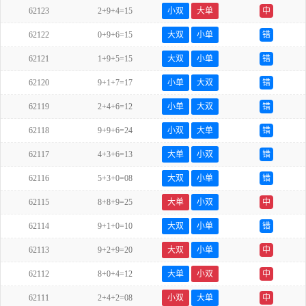
62123
2+9+4=15
小双
大单
中
62122
0+9+6=15
大双
小单
错
62121
1+9+5=15
大双
小单
错
62120
9+1+7=17
小单
大双
错
62119
2+4+6=12
小单
大双
错
62118
9+9+6=24
小双
大单
错
62117
4+3+6=13
大单
小双
错
62116
5+3+0=08
大双
小单
错
62115
8+8+9=25
大单
小双
中
62114
9+1+0=10
大双
小单
错
62113
9+2+9=20
大双
小单
中
62112
8+0+4=12
大单
小双
中
62111
2+4+2=08
小双
大单
中