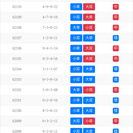
62110
4+9+9=22
小单
大双
中
62109
4+7+8=19
小双
大单
中
62108
7+5+0=12
大单
小双
中
62107
1+2+8=11
小双
大单
错
62106
9+4+1=14
小单
大双
中
62105
9+3+4=16
小单
大双
中
62104
3+1+3=07
小双
大单
错
62103
0+5+9=14
小双
大单
错
62102
5+0+3=08
大单
小双
中
62101
0+2+8=10
小单
大双
错
62100
8+5+8=21
小单
大双
错
62099
6+3+2=11
大双
小单
中
62098
9+2+0=11
小双
大单
错