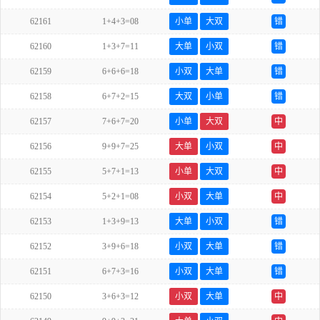
62161
1+4+3=08
小单
大双
错
62160
1+3+7=11
大单
小双
错
62159
6+6+6=18
小双
大单
错
62158
6+7+2=15
大双
小单
错
62157
7+6+7=20
小单
大双
中
62156
9+9+7=25
大单
小双
中
62155
5+7+1=13
小单
大双
中
62154
5+2+1=08
小双
大单
中
62153
1+3+9=13
大单
小双
错
62152
3+9+6=18
小双
大单
错
62151
6+7+3=16
小双
大单
错
62150
3+6+3=12
小双
大单
中