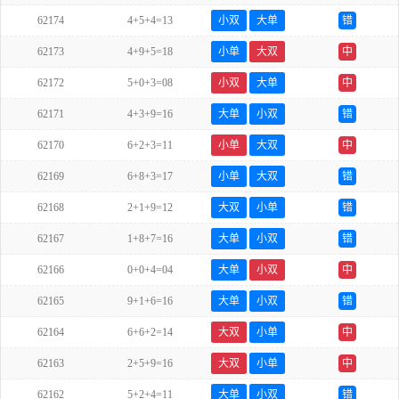
62174
4+5+4=13
小双
大单
错
62173
4+9+5=18
小单
大双
中
62172
5+0+3=08
小双
大单
中
62171
4+3+9=16
大单
小双
错
62170
6+2+3=11
小单
大双
中
62169
6+8+3=17
小单
大双
错
62168
2+1+9=12
大双
小单
错
62167
1+8+7=16
大单
小双
错
62166
0+0+4=04
大单
小双
中
62165
9+1+6=16
大单
小双
错
62164
6+6+2=14
大双
小单
中
62163
2+5+9=16
大双
小单
中
62162
5+2+4=11
大单
小双
错