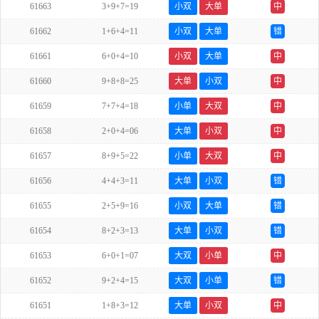
61663
3+9+7=19
小双
大单
中
61662
1+6+4=11
小双
大单
错
61661
6+0+4=10
小双
大单
中
61660
9+8+8=25
大单
小双
中
61659
7+7+4=18
小单
大双
中
61658
2+0+4=06
大单
小双
中
61657
8+9+5=22
小单
大双
中
61656
4+4+3=11
大单
小双
错
61655
2+5+9=16
小双
大单
错
61654
8+2+3=13
大单
小双
错
61653
6+0+1=07
大双
小单
中
61652
9+2+4=15
大双
小单
错
61651
1+8+3=12
大单
小双
中