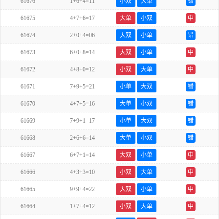
61676
1+6+4=11
小双
大单
错
61675
4+7+6=17
大单
小双
中
61674
2+0+4=06
大双
小单
错
61673
6+0+8=14
大双
小单
中
61672
4+8+0=12
小双
大单
中
61671
7+9+5=21
小单
大双
错
61670
4+7+5=16
大单
小双
错
61669
7+9+1=17
小单
大双
错
61668
2+6+6=14
大单
小双
错
61667
6+7+1=14
大双
小单
中
61666
4+3+3=10
小双
大单
中
61665
9+9+4=22
大双
小单
中
61664
1+7+4=12
小双
大单
中