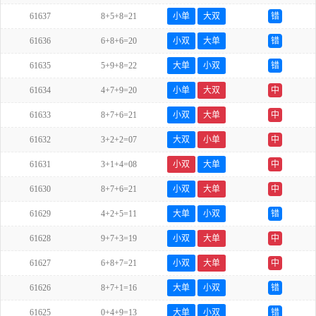
61637
8+5+8=21
小单
大双
错
61636
6+8+6=20
小双
大单
错
61635
5+9+8=22
大单
小双
错
61634
4+7+9=20
小单
大双
中
61633
8+7+6=21
小双
大单
中
61632
3+2+2=07
大双
小单
中
61631
3+1+4=08
小双
大单
中
61630
8+7+6=21
小双
大单
中
61629
4+2+5=11
大单
小双
错
61628
9+7+3=19
小双
大单
中
61627
6+8+7=21
小双
大单
中
61626
8+7+1=16
大单
小双
错
61625
0+4+9=13
大单
小双
错