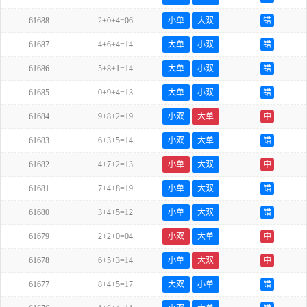
61688
2+0+4=06
小单
大双
错
61687
4+6+4=14
大单
小双
错
61686
5+8+1=14
大单
小双
错
61685
0+9+4=13
大单
小双
错
61684
9+8+2=19
小双
大单
中
61683
6+3+5=14
小双
大单
错
61682
4+7+2=13
小单
大双
中
61681
7+4+8=19
小单
大双
错
61680
3+4+5=12
小单
大双
错
61679
2+2+0=04
小双
大单
中
61678
6+5+3=14
小单
大双
中
61677
8+4+5=17
大双
小单
错