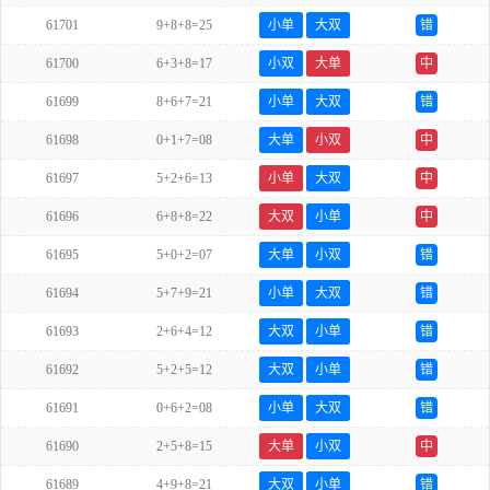
61701
9+8+8=25
小单
大双
错
61700
6+3+8=17
小双
大单
中
61699
8+6+7=21
小单
大双
错
61698
0+1+7=08
大单
小双
中
61697
5+2+6=13
小单
大双
中
61696
6+8+8=22
大双
小单
中
61695
5+0+2=07
大单
小双
错
61694
5+7+9=21
小单
大双
错
61693
2+6+4=12
大双
小单
错
61692
5+2+5=12
大双
小单
错
61691
0+6+2=08
小单
大双
错
61690
2+5+8=15
大单
小双
中
61689
4+9+8=21
大双
小单
错