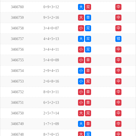
3466760
0+9+3=12
大
双
中
3466759
9+5+2=16
大
单
中
3466758
3+4+0=07
小
双
中
3466757
4+4+5=13
大
双
错
3466756
3+4+4=11
小
双
中
3466755
5+4+0=09
小
单
中
3466754
2+9+4=15
小
单
中
3466753
2+6+8=16
小
双
中
3466752
8+0+3=11
小
单
中
3466751
6+5+2=13
小
单
中
3466750
2+5+7=14
大
双
中
3466749
1+7+1=09
大
单
中
3466748
8+7+0=15
大
双
中