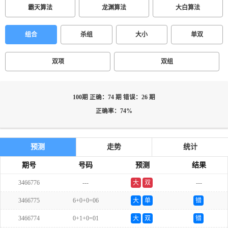
霸天算法
龙渊算法
大白算法
组合
杀组
大小
单双
双项
双组
100期 正确：74 期 错误：26 期
正确率：74%
预测
走势
统计
期号
号码
预测
结果
3466776
---
大
双
---
3466775
6+0+0=06
大
单
错
3466774
0+1+0=01
大
双
错