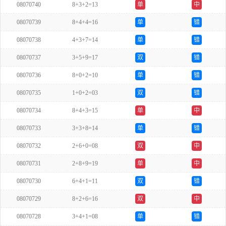
08070740
8+3+2=13
单
中
08070739
8+4+4=16
单
错
08070738
4+3+7=14
单
错
08070737
3+5+9=17
双
错
08070736
8+0+2=10
单
错
08070735
1+0+2=03
双
错
08070734
8+4+3=15
单
中
08070733
3+3+8=14
单
错
08070732
2+6+0=08
双
中
08070731
2+8+9=19
单
中
08070730
6+4+1=11
双
错
08070729
8+2+6=16
双
中
08070728
3+4+1=08
单
错