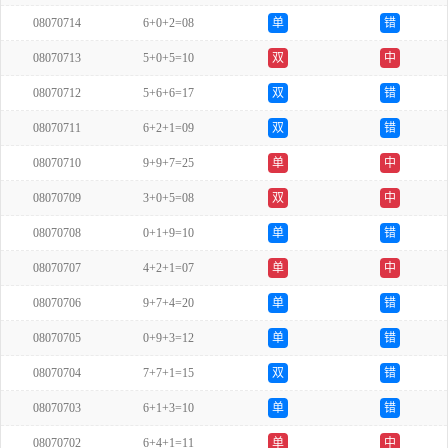
08070714
6+0+2=08
单
错
08070713
5+0+5=10
双
中
08070712
5+6+6=17
双
错
08070711
6+2+1=09
双
错
08070710
9+9+7=25
单
中
08070709
3+0+5=08
双
中
08070708
0+1+9=10
单
错
08070707
4+2+1=07
单
中
08070706
9+7+4=20
单
错
08070705
0+9+3=12
单
错
08070704
7+7+1=15
双
错
08070703
6+1+3=10
单
错
08070702
6+4+1=11
单
中