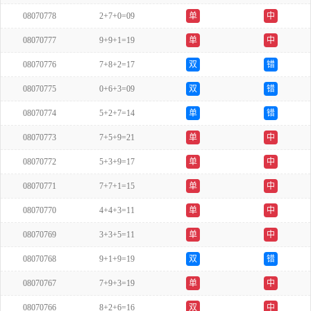
08070778
2+7+0=09
单
中
08070777
9+9+1=19
单
中
08070776
7+8+2=17
双
错
08070775
0+6+3=09
双
错
08070774
5+2+7=14
单
错
08070773
7+5+9=21
单
中
08070772
5+3+9=17
单
中
08070771
7+7+1=15
单
中
08070770
4+4+3=11
单
中
08070769
3+3+5=11
单
中
08070768
9+1+9=19
双
错
08070767
7+9+3=19
单
中
08070766
8+2+6=16
双
中