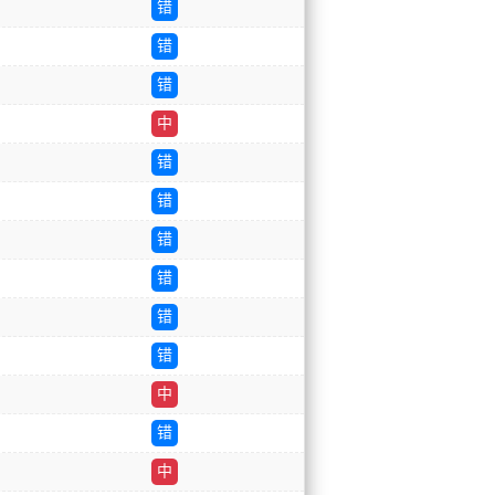
错
错
错
中
错
错
错
错
错
错
中
错
中