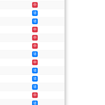
中
错
错
中
中
中
错
中
错
错
错
中
错