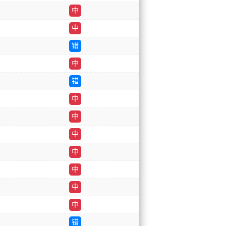
中
中
错
中
错
中
中
中
中
中
中
中
错