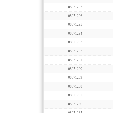
08071297
08071296
08071295
08071294
08071293
08071292
08071291
08071290
08071289
08071288
08071287
08071286
08071285