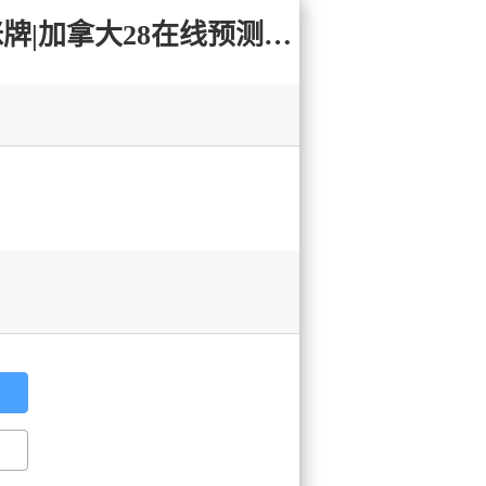
谨记域名：28Yc.Com 加拿大28-PC预测|加拿大pc在线|28结果咪牌|加拿大28在线预测网|专注研究_加拿大28预测_官方数据！