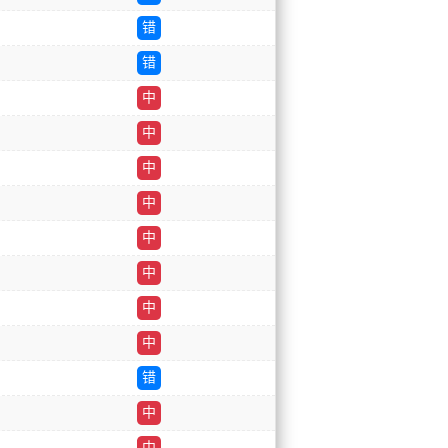
错
错
中
中
中
中
中
中
中
中
错
中
中