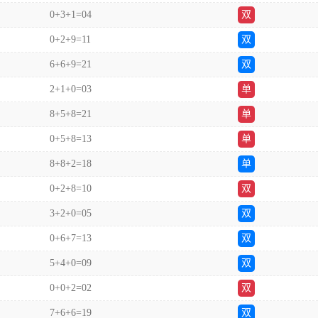
0+3+1=04
双
0+2+9=11
双
6+6+9=21
双
2+1+0=03
单
8+5+8=21
单
0+5+8=13
单
8+8+2=18
单
0+2+8=10
双
3+2+0=05
双
0+6+7=13
双
5+4+0=09
双
0+0+2=02
双
7+6+6=19
双