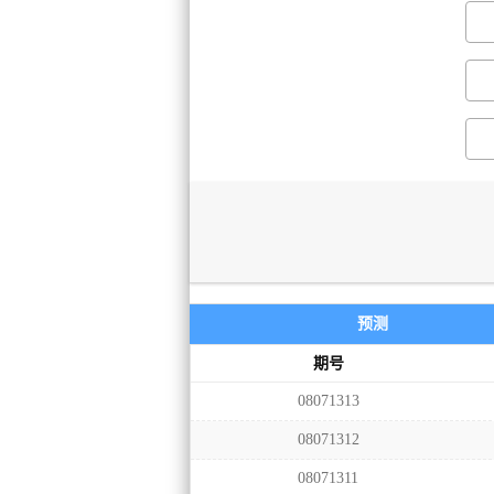
预测
期号
08071313
08071312
08071311