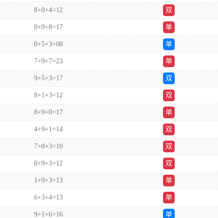
8+0+4=12
双
0+9+8=17
单
0+5+3=08
单
7+9+7=23
单
9+5+3=17
双
8+1+3=12
双
8+9+0=17
单
4+9+1=14
双
7+0+3=10
双
0+9+3=12
双
1+9+3=13
单
6+3+4=13
单
9+1+6=16
单