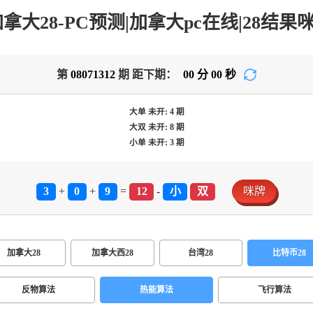
第
08071312
期 距下期：
00
分
00
秒
大单
未开:
4
期
大双
未开:
8
期
小单
未开:
3
期
3
+
0
+
9
=
12
-
小
双
咪牌
加拿大28
加拿大西28
台湾28
比特币28
反物算法
热能算法
飞行算法