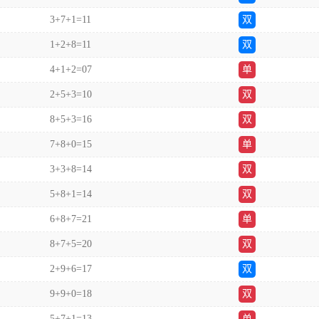
3+7+1=11
双
1+2+8=11
双
4+1+2=07
单
2+5+3=10
双
8+5+3=16
双
7+8+0=15
单
3+3+8=14
双
5+8+1=14
双
6+8+7=21
单
8+7+5=20
双
2+9+6=17
双
9+9+0=18
双
5+7+1=13
单