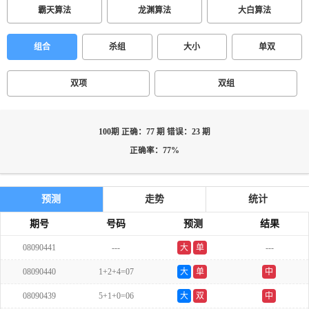
霸天算法
龙渊算法
大白算法
组合
杀组
大小
单双
双项
双组
100期 正确：77 期 错误：23 期
正确率：77%
预测
走势
统计
期号
号码
预测
结果
08090441
---
大
单
---
08090440
1+2+4=07
大
单
中
08090439
5+1+0=06
大
双
中