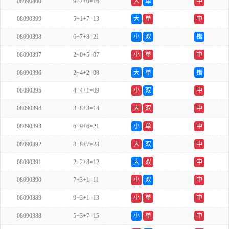
08090400
9+7+0=16
大
单
中
08090399
5+1+7=13
大
单
中
08090398
6+7+8=21
小
双
错
08090397
2+0+5=07
小
单
中
08090396
2+4+2=08
大
单
错
08090395
4+4+1=09
小
双
中
08090394
3+8+3=14
大
双
中
08090393
6+9+6=21
小
单
中
08090392
8+8+7=23
大
双
中
08090391
2+2+8=12
大
双
中
08090390
7+3+1=11
小
双
中
08090389
9+3+1=13
小
单
中
08090388
5+3+7=15
小
单
中