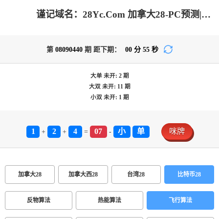
谨记域名：28Yc.Com 加拿大28-PC预测|加拿大pc在线|28结果咪牌|加拿大28在线预测网|专注研究_加拿大28预测_官方数据！
第
08090440
期 距下期：
00
分
55
秒
大单
未开:
2
期
大双
未开:
11
期
小双
未开:
1
期
1
2
4
07
小
单
咪牌
+
+
=
-
加拿大28
加拿大西28
台湾28
比特币28
反物算法
热能算法
飞行算法