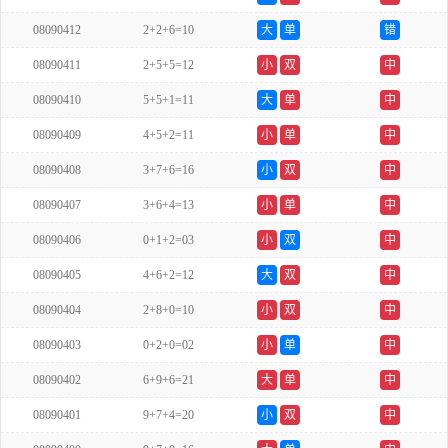
08090412
2+2+6=10
大
单
错
08090411
2+5+5=12
小
双
中
08090410
5+5+1=11
大
单
中
08090409
4+5+2=11
小
单
中
08090408
3+7+6=16
小
双
中
08090407
3+6+4=13
小
单
中
08090406
0+1+2=03
小
双
中
08090405
4+6+2=12
大
双
中
08090404
2+8+0=10
小
双
中
08090403
0+2+0=02
小
单
中
08090402
6+9+6=21
大
单
中
08090401
9+7+4=20
小
双
中