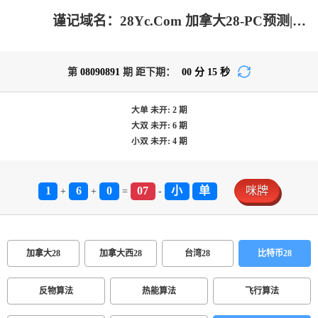
谨记域名：28Yc.Com 加拿大28-PC预测|加拿大pc在线|28结果咪牌|加拿大28在线预测网|专注研究_加拿大28预测_官方数据！
第
08090891
期 距下期：
00
分
15
秒
大单
未开:
2
期
大双
未开:
6
期
小双
未开:
4
期
1
6
0
07
小
单
咪牌
+
+
=
-
加拿大28
加拿大西28
台湾28
比特币28
反物算法
热能算法
飞行算法