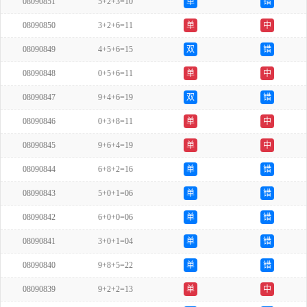
08090851
5+2+3=10
单
错
08090850
3+2+6=11
单
中
08090849
4+5+6=15
双
错
08090848
0+5+6=11
单
中
08090847
9+4+6=19
双
错
08090846
0+3+8=11
单
中
08090845
9+6+4=19
单
中
08090844
6+8+2=16
单
错
08090843
5+0+1=06
单
错
08090842
6+0+0=06
单
错
08090841
3+0+1=04
单
错
08090840
9+8+5=22
单
错
08090839
9+2+2=13
单
中