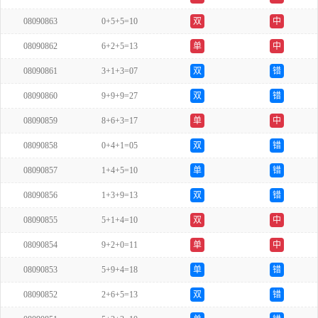
08090863
0+5+5=10
双
中
08090862
6+2+5=13
单
中
08090861
3+1+3=07
双
错
08090860
9+9+9=27
双
错
08090859
8+6+3=17
单
中
08090858
0+4+1=05
双
错
08090857
1+4+5=10
单
错
08090856
1+3+9=13
双
错
08090855
5+1+4=10
双
中
08090854
9+2+0=11
单
中
08090853
5+9+4=18
单
错
08090852
2+6+5=13
双
错