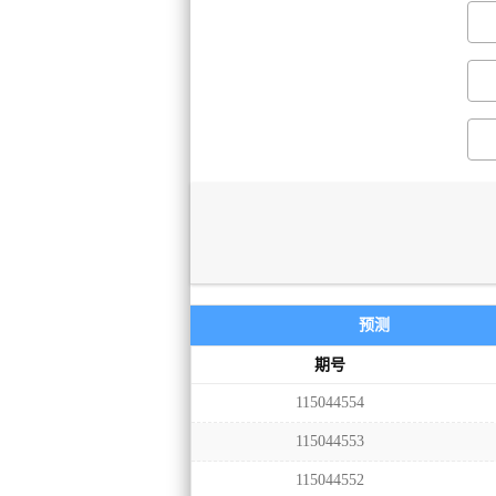
预测
期号
115044554
115044553
115044552