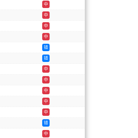
中
中
中
中
错
错
中
中
中
中
中
错
中