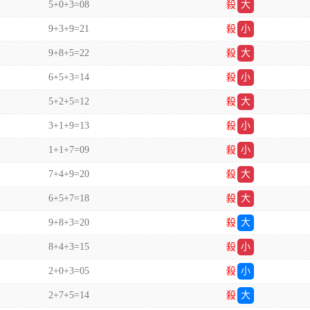
5+0+3=08
殺
大
单
9+3+9=21
殺
小
单
9+8+5=22
殺
大
单
6+5+3=14
殺
小
双
5+2+5=12
殺
大
双
3+1+9=13
殺
小
双
1+1+7=09
殺
小
双
7+4+9=20
殺
大
单
6+5+7=18
殺
大
单
9+8+3=20
殺
大
双
8+4+3=15
殺
小
双
2+0+3=05
殺
小
单
2+7+5=14
殺
大