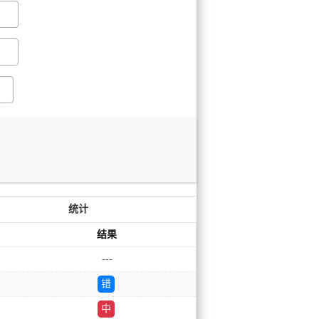
统计
结果
---
错
中