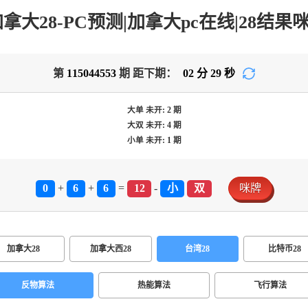
第
115044553
期 距下期：
02
分
29
秒
大单
未开:
2
期
大双
未开:
4
期
小单
未开:
1
期
0
+
6
+
6
=
12
-
小
双
咪牌
加拿大28
加拿大西28
台湾28
比特币28
反物算法
热能算法
飞行算法