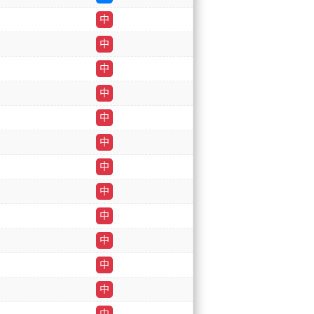
中
中
中
中
中
中
中
中
中
中
中
中
中