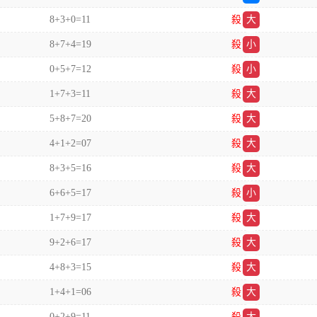
单
8+3+0=11
殺
大
双
8+7+4=19
殺
小
单
0+5+7=12
殺
小
单
1+7+3=11
殺
大
单
5+8+7=20
殺
大
单
4+1+2=07
殺
大
单
8+3+5=16
殺
大
单
6+6+5=17
殺
小
双
1+7+9=17
殺
大
双
9+2+6=17
殺
大
双
4+8+3=15
殺
大
双
1+4+1=06
殺
大
双
0+2+9=11
殺
大