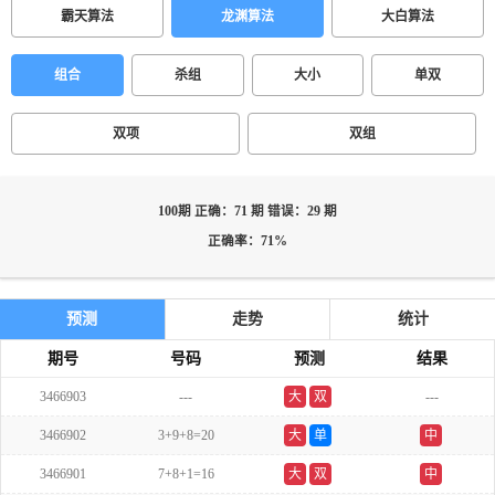
霸天算法
龙渊算法
大白算法
组合
杀组
大小
单双
双项
双组
100期 正确：71 期 错误：29 期
正确率：71%
预测
走势
统计
期号
号码
预测
结果
3466903
---
大
双
---
3466902
3+9+8=20
大
单
中
3466901
7+8+1=16
大
双
中