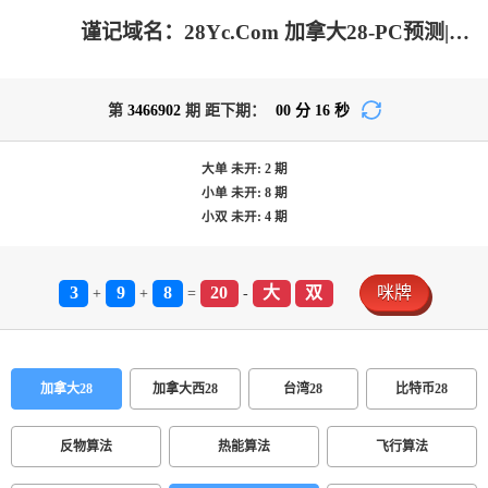
谨记域名：28Yc.Com 加拿大28-PC预测|加拿大pc在线|28结果咪牌|加拿大28在线预测网|专注研究_加拿大28预测_官方数据！
第
3466902
期 距下期：
00
分
16
秒
大单
未开:
2
期
小单
未开:
8
期
小双
未开:
4
期
3
9
8
20
大
双
咪牌
+
+
=
-
加拿大28
加拿大西28
台湾28
比特币28
反物算法
热能算法
飞行算法