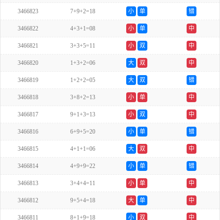
3466823
7+9+2=18
小
单
错
3466822
4+3+1=08
小
单
中
3466821
3+3+5=11
小
双
中
3466820
1+3+2=06
大
双
中
3466819
1+2+2=05
大
双
错
3466818
3+8+2=13
小
单
中
3466817
9+1+3=13
小
双
中
3466816
6+9+5=20
小
单
错
3466815
4+1+1=06
大
双
中
3466814
4+9+9=22
小
单
错
3466813
3+4+4=11
小
单
中
3466812
9+5+4=18
大
单
中
3466811
8+1+9=18
小
双
中