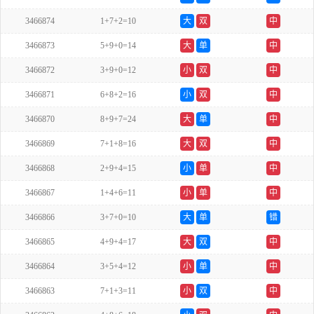
3466874
1+7+2=10
大
双
中
3466873
5+9+0=14
大
单
中
3466872
3+9+0=12
小
双
中
3466871
6+8+2=16
小
双
中
3466870
8+9+7=24
大
单
中
3466869
7+1+8=16
大
双
中
3466868
2+9+4=15
小
单
中
3466867
1+4+6=11
小
单
中
3466866
3+7+0=10
大
单
错
3466865
4+9+4=17
大
双
中
3466864
3+5+4=12
小
单
中
3466863
7+1+3=11
小
双
中