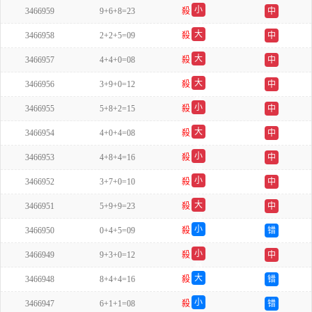
小
3466959
9+6+8=23
殺
中
单
大
3466958
2+2+5=09
殺
中
单
大
3466957
4+4+0=08
殺
中
单
大
3466956
3+9+0=12
殺
中
双
小
3466955
5+8+2=15
殺
中
双
大
3466954
4+0+4=08
殺
中
单
小
3466953
4+8+4=16
殺
中
双
小
3466952
3+7+0=10
殺
中
单
大
3466951
5+9+9=23
殺
中
双
小
3466950
0+4+5=09
殺
错
单
小
3466949
9+3+0=12
殺
中
单
大
3466948
8+4+4=16
殺
错
双
小
3466947
6+1+1=08
殺
错