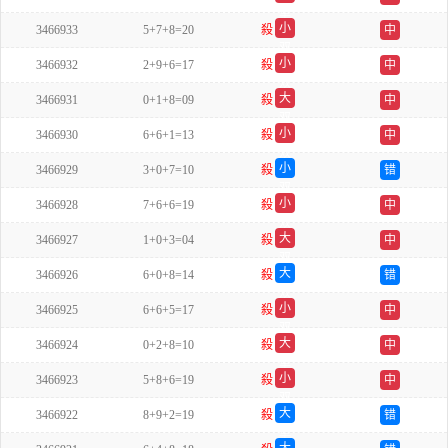
单
小
3466933
5+7+8=20
殺
中
双
小
3466932
2+9+6=17
殺
中
双
大
3466931
0+1+8=09
殺
中
双
小
3466930
6+6+1=13
殺
中
双
小
3466929
3+0+7=10
殺
错
双
小
3466928
7+6+6=19
殺
中
双
大
3466927
1+0+3=04
殺
中
双
大
3466926
6+0+8=14
殺
错
双
小
3466925
6+6+5=17
殺
中
双
大
3466924
0+2+8=10
殺
中
单
小
3466923
5+8+6=19
殺
中
双
大
3466922
8+9+2=19
殺
错
单