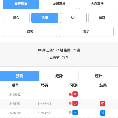
霸天算法
龙渊算法
大白算法
组合
杀组
大小
单双
双项
双组
100期 正确：72 期 错误：28 期
正确率：72%
预测
走势
统计
期号
号码
预测
结果
大
3466962
---
殺
---
双
小
3466961
1+4+6=11
殺
中
双
大
3466960
5+9+4=18
殺
错
双