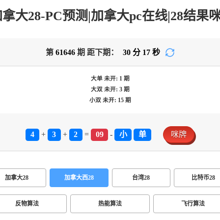
第
61646
期 距下期：
30
分
17
秒
大单
未开:
1
期
大双
未开:
3
期
小双
未开:
15
期
4
+
3
+
2
=
09
-
小
单
咪牌
加拿大28
加拿大西28
台湾28
比特币28
反物算法
热能算法
飞行算法