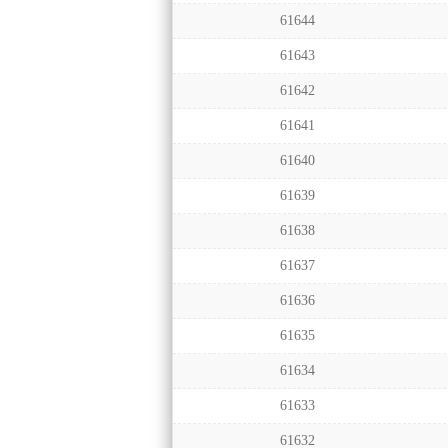
61644
61643
61642
61641
61640
61639
61638
61637
61636
61635
61634
61633
61632