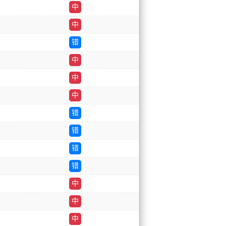
中
中
错
中
中
中
错
错
错
错
中
中
中