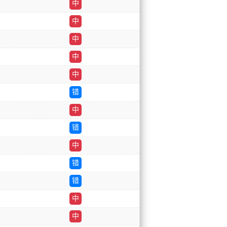
中
中
中
中
中
错
中
错
中
错
错
中
中