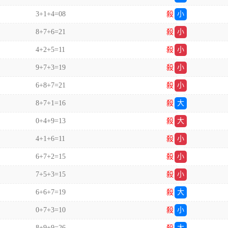
单
3+1+4=08
殺
小
双
8+7+6=21
殺
小
双
4+2+5=11
殺
小
双
9+7+3=19
殺
小
双
6+8+7=21
殺
小
双
8+7+1=16
殺
大
双
0+4+9=13
殺
大
单
4+1+6=11
殺
小
双
6+7+2=15
殺
小
双
7+5+3=15
殺
小
单
6+6+7=19
殺
大
单
0+7+3=10
殺
小
双
8+9+9=26
殺
大