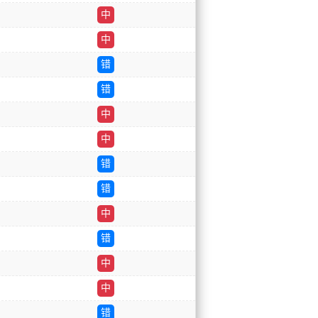
中
中
错
错
中
中
错
错
中
错
中
中
错