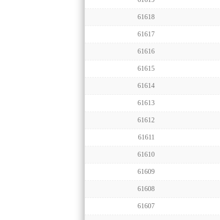
61618
61617
61616
61615
61614
61613
61612
61611
61610
61609
61608
61607