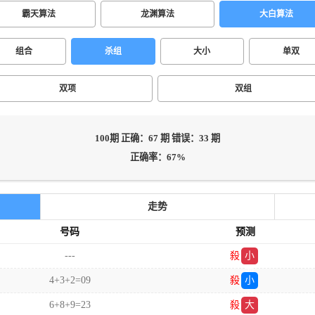
霸天算法
龙渊算法
大白算法
组合
杀组
大小
单双
双项
双组
100期 正确：67 期 错误：33 期
正确率：67%
走势
号码
预测
---
殺
小
双
4+3+2=09
殺
小
单
6+8+9=23
殺
大