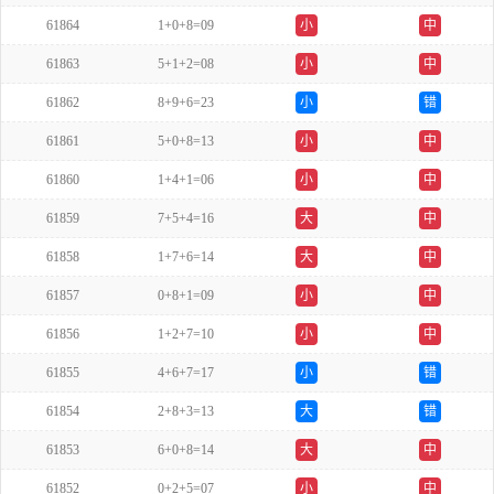
61864
1+0+8=09
小
中
61863
5+1+2=08
小
中
61862
8+9+6=23
小
错
61861
5+0+8=13
小
中
61860
1+4+1=06
小
中
61859
7+5+4=16
大
中
61858
1+7+6=14
大
中
61857
0+8+1=09
小
中
61856
1+2+7=10
小
中
61855
4+6+7=17
小
错
61854
2+8+3=13
大
错
61853
6+0+8=14
大
中
61852
0+2+5=07
小
中