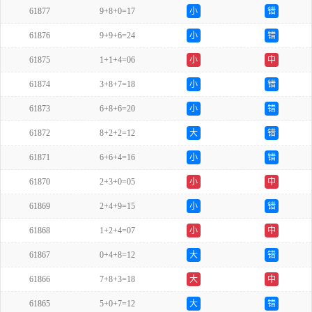
61877
9+8+0=17
小
错
61876
9+9+6=24
小
错
61875
1+1+4=06
小
中
61874
3+8+7=18
小
错
61873
6+8+6=20
小
错
61872
8+2+2=12
大
错
61871
6+6+4=16
小
错
61870
2+3+0=05
小
中
61869
2+4+9=15
小
错
61868
1+2+4=07
小
中
61867
0+4+8=12
大
错
61866
7+8+3=18
大
中
61865
5+0+7=12
大
错