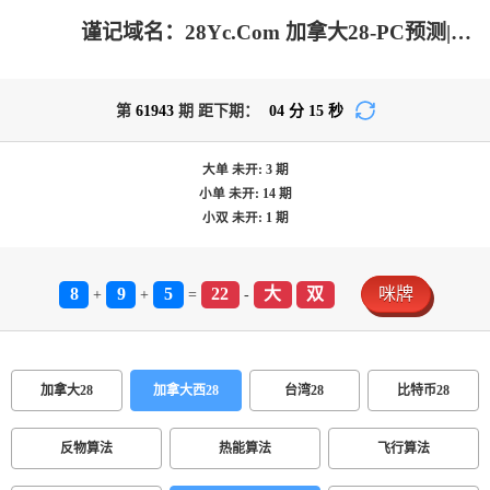
谨记域名：28Yc.Com 加拿大28-PC预测|加拿大pc在线|28结果咪牌|加拿大28在线预测网|专注研究_加拿大28预测_官方数据！
第
61943
期 距下期：
04
分
15
秒
大单
未开:
3
期
小单
未开:
14
期
小双
未开:
1
期
8
9
5
22
大
双
咪牌
+
+
=
-
加拿大28
加拿大西28
台湾28
比特币28
反物算法
热能算法
飞行算法