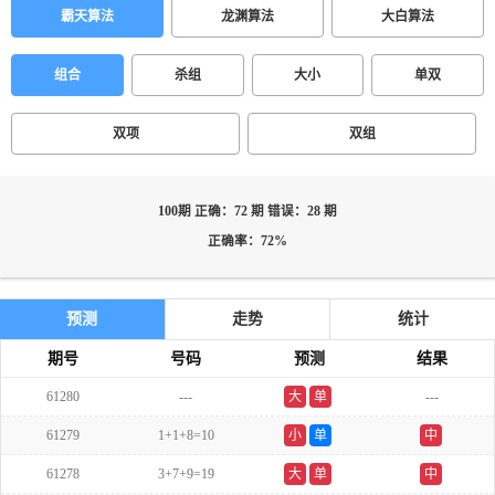
霸天算法
龙渊算法
大白算法
组合
杀组
大小
单双
双项
双组
100期 正确：72 期 错误：28 期
正确率：72%
预测
走势
统计
期号
号码
预测
结果
61280
---
大
单
---
61279
1+1+8=10
小
单
中
61278
3+7+9=19
大
单
中