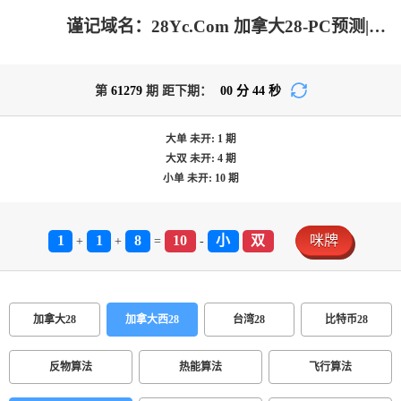
谨记域名：28Yc.Com 加拿大28-PC预测|加拿大pc在线|28结果咪牌|加拿大28在线预测网|专注研究_加拿大28预测_官方数据！
第
61279
期 距下期：
00
分
44
秒
大单
未开:
1
期
大双
未开:
4
期
小单
未开:
10
期
1
1
8
10
小
双
咪牌
+
+
=
-
加拿大28
加拿大西28
台湾28
比特币28
反物算法
热能算法
飞行算法