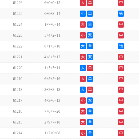
61226
6+0+9=15
大
单
中
61225
6+0+8=14
小
单
错
61224
1+7+6=14
大
单
中
61223
5+4+2=11
小
双
中
61222
6+1+3=10
大
单
错
61221
4+8+5=17
大
双
中
61220
1+5+5=11
大
单
中
61219
6+5+5=16
大
单
中
61218
3+2+8=13
大
单
中
61217
4+3+6=13
小
双
中
61216
7+6+7=20
大
单
中
61215
2+9+7=18
大
单
中
61214
1+7+0=08
小
单
中