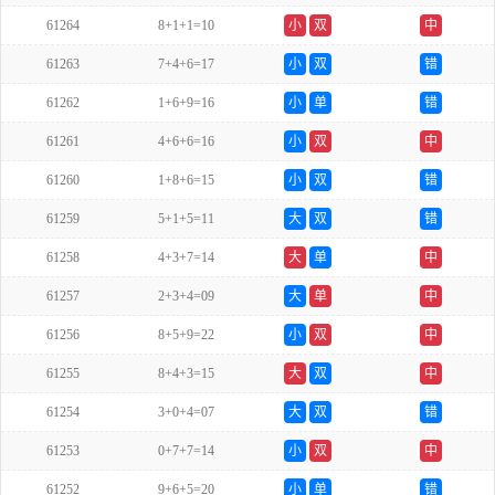
61264
8+1+1=10
小
双
中
61263
7+4+6=17
小
双
错
61262
1+6+9=16
小
单
错
61261
4+6+6=16
小
双
中
61260
1+8+6=15
小
双
错
61259
5+1+5=11
大
双
错
61258
4+3+7=14
大
单
中
61257
2+3+4=09
大
单
中
61256
8+5+9=22
小
双
中
61255
8+4+3=15
大
双
中
61254
3+0+4=07
大
双
错
61253
0+7+7=14
小
双
中
61252
9+6+5=20
小
单
错