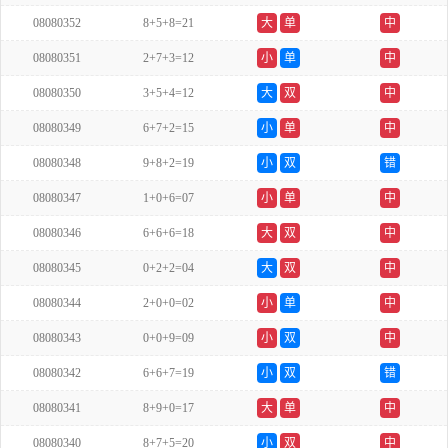
08080352
8+5+8=21
大
单
中
08080351
2+7+3=12
小
单
中
08080350
3+5+4=12
大
双
中
08080349
6+7+2=15
小
单
中
08080348
9+8+2=19
小
双
错
08080347
1+0+6=07
小
单
中
08080346
6+6+6=18
大
双
中
08080345
0+2+2=04
大
双
中
08080344
2+0+0=02
小
单
中
08080343
0+0+9=09
小
双
中
08080342
6+6+7=19
小
双
错
08080341
8+9+0=17
大
单
中
08080340
8+7+5=20
小
双
中