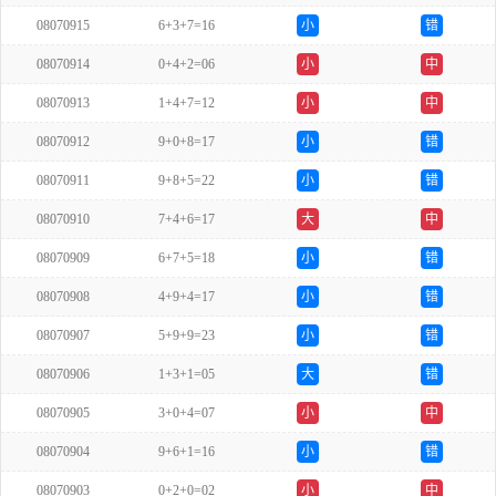
08070915
6+3+7=16
小
错
08070914
0+4+2=06
小
中
08070913
1+4+7=12
小
中
08070912
9+0+8=17
小
错
08070911
9+8+5=22
小
错
08070910
7+4+6=17
大
中
08070909
6+7+5=18
小
错
08070908
4+9+4=17
小
错
08070907
5+9+9=23
小
错
08070906
1+3+1=05
大
错
08070905
3+0+4=07
小
中
08070904
9+6+1=16
小
错
08070903
0+2+0=02
小
中