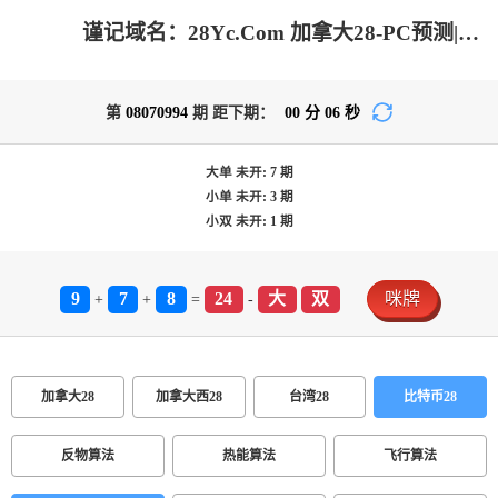
谨记域名：28Yc.Com 加拿大28-PC预测|加拿大pc在线|28结果咪牌|加拿大28在线预测网|专注研究_加拿大28预测_官方数据！
第
08070994
期 距下期：
00
分
06
秒
大单
未开:
7
期
小单
未开:
3
期
小双
未开:
1
期
9
7
8
24
大
双
咪牌
+
+
=
-
加拿大28
加拿大西28
台湾28
比特币28
反物算法
热能算法
飞行算法