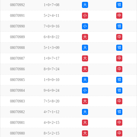
08070992
1+0+7=08
大
错
08070991
5+2+4=11
小
中
08070990
7+0+9=16
小
错
08070989
6+8+8=22
大
中
08070988
5+1+3=09
大
错
08070987
1+9+7=17
大
中
08070986
8+9+7=24
大
中
08070985
1+9+0=10
大
错
08070984
9+6+9=24
小
错
08070983
7+5+8=20
大
中
08070982
4+7+1=12
大
错
08070981
4+9+2=15
大
中
08070980
8+5+2=15
大
中