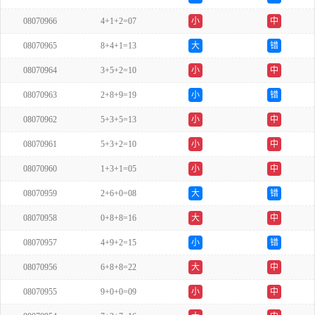
08070966
4+1+2=07
小
中
08070965
8+4+1=13
大
错
08070964
3+5+2=10
小
中
08070963
2+8+9=19
小
错
08070962
5+3+5=13
小
中
08070961
5+3+2=10
小
中
08070960
1+3+1=05
小
中
08070959
2+6+0=08
大
错
08070958
0+8+8=16
大
中
08070957
4+9+2=15
小
错
08070956
6+8+8=22
大
中
08070955
9+0+0=09
小
中