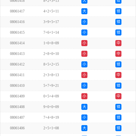
08061418
8+2+3=13
大
错
08061417
4+2+5=11
大
错
08061416
3+9+5=17
小
错
08061415
7+6+1=14
小
错
08061414
1+0+8=09
小
中
08061413
2+8+0=10
小
中
08061412
8+5+2=15
小
错
08061411
2+3+8=13
小
中
08061410
5+7+9=21
小
错
08061409
0+5+4=09
小
中
08061408
9+0+0=09
大
错
08061407
7+4+8=19
小
错
08061406
2+5+1=08
大
错