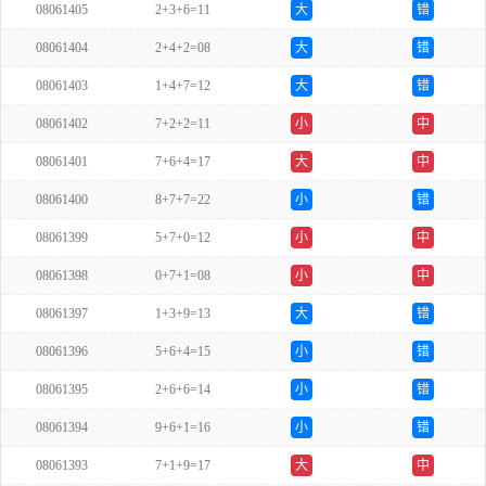
08061405
2+3+6=11
大
错
08061404
2+4+2=08
大
错
08061403
1+4+7=12
大
错
08061402
7+2+2=11
小
中
08061401
7+6+4=17
大
中
08061400
8+7+7=22
小
错
08061399
5+7+0=12
小
中
08061398
0+7+1=08
小
中
08061397
1+3+9=13
大
错
08061396
5+6+4=15
小
错
08061395
2+6+6=14
小
错
08061394
9+6+1=16
小
错
08061393
7+1+9=17
大
中