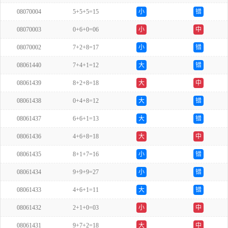
08070004
5+5+5=15
小
错
08070003
0+6+0=06
小
中
08070002
7+2+8=17
小
错
08061440
7+4+1=12
大
错
08061439
8+2+8=18
大
中
08061438
0+4+8=12
大
错
08061437
6+6+1=13
大
错
08061436
4+6+8=18
大
中
08061435
8+1+7=16
小
错
08061434
9+9+9=27
小
错
08061433
4+6+1=11
大
错
08061432
2+1+0=03
小
中
08061431
9+7+2=18
大
中