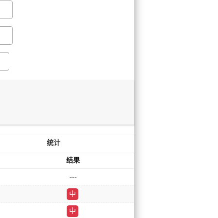
统计
结果
---
中
中