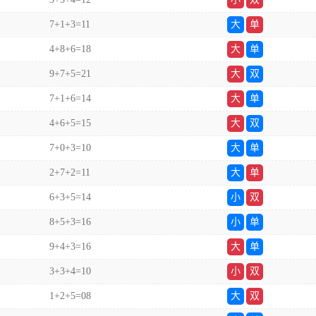
7+1+3=11
大
单
4+8+6=18
大
单
9+7+5=21
大
双
7+1+6=14
大
单
4+6+5=15
大
双
7+0+3=10
大
单
2+7+2=11
大
单
6+3+5=14
小
双
8+5+3=16
小
单
9+4+3=16
大
单
3+3+4=10
小
双
1+2+5=08
大
双