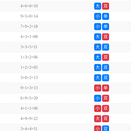
4+6+0=10
大
双
9+5+0=14
小
单
7+9+2=18
小
单
4+3+1=08
大
双
3+3+5=11
大
双
1+3+2=06
大
双
1+2+2=05
大
双
3+8+2=13
大
双
9+1+3=13
小
单
6+9+5=20
小
双
4+1+1=06
小
双
4+9+9=22
大
双
3+4+4=11
小
双