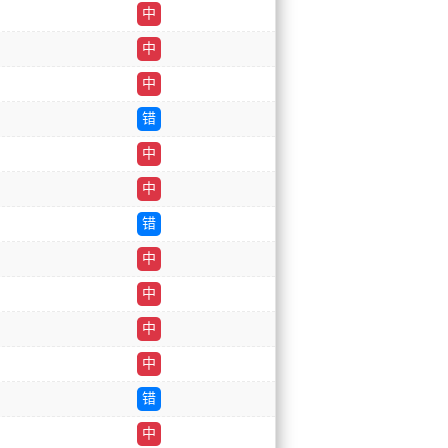
中
中
中
错
中
中
错
中
中
中
中
错
中