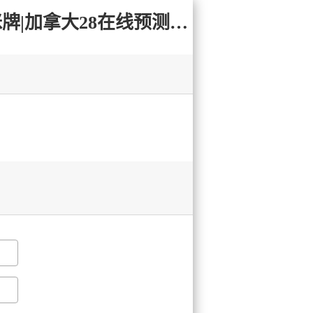
谨记域名：28Yc.Com 加拿大28-PC预测|加拿大pc在线|28结果咪牌|加拿大28在线预测网|专注研究_加拿大28预测_官方数据！