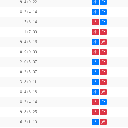
9+4+9=22
小
单
8+2+4=14
小
单
1+7+6=14
大
单
1+1+7=09
小
单
9+4+3=16
小
双
0+9+0=09
小
单
2+0+5=07
大
单
0+2+5=07
大
单
3+8+0=11
大
单
8+4+6=18
小
双
8+2+4=14
大
单
9+8+8=25
大
单
6+3+1=10
大
双