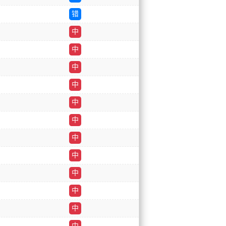
错
中
中
中
中
中
中
中
中
中
中
中
中