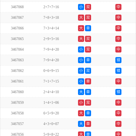
3467068
2+7+7=16
小
双
中
3467067
7+8+3=18
大
双
中
3467066
7+3+4=14
大
单
中
3467065
2+9+5=16
大
双
中
3467064
7+9+4=20
小
双
中
3467063
7+9+4=20
小
单
错
3467062
0+6+9=15
小
双
错
3467061
7+1+7=15
小
单
中
3467060
2+4+4=10
大
单
错
3467059
1+4+1=06
小
双
中
3467058
6+5+9=20
大
单
中
3467057
4+3+0=07
大
单
中
3467056
5+9+8=22
大
单
中