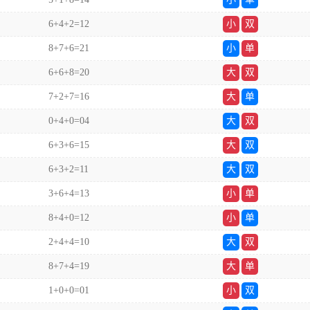
6+4+2=12
小
双
8+7+6=21
小
单
6+6+8=20
大
双
7+2+7=16
大
单
0+4+0=04
大
双
6+3+6=15
大
双
6+3+2=11
大
双
3+6+4=13
小
单
8+4+0=12
小
单
2+4+4=10
大
双
8+7+4=19
大
单
1+0+0=01
小
双