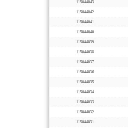
115044043
115044042
115044041
115044040
115044039
115044038
115044037
115044036
115044035
115044034
115044033
115044032
115044031