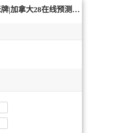
谨记域名：28Yc.Com 加拿大28-PC预测|加拿大pc在线|28结果咪牌|加拿大28在线预测网|专注研究_加拿大28预测_官方数据！