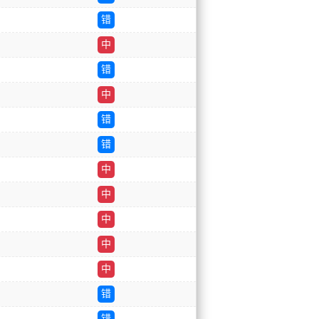
错
中
错
中
错
错
中
中
中
中
中
错
错