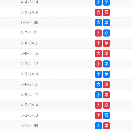
4+4+6=14
小
单
5+9+2=16
大
双
1+1+4=06
大
单
5+7+9=21
大
双
6+0+5=11
小
单
2+8+5=15
大
单
7+3+2=12
小
单
9+3+2=14
小
单
3+6+2=11
大
单
4+9+4=17
小
单
4+5+5=14
大
双
3+2+8=13
小
双
3+1+5=09
大
单