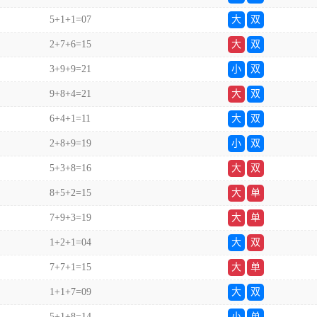
5+1+1=07
大
双
2+7+6=15
大
双
3+9+9=21
小
双
9+8+4=21
大
双
6+4+1=11
大
双
2+8+9=19
小
双
5+3+8=16
大
双
8+5+2=15
大
单
7+9+3=19
大
单
1+2+1=04
大
双
7+7+1=15
大
单
1+1+7=09
大
双
5+1+8=14
小
单