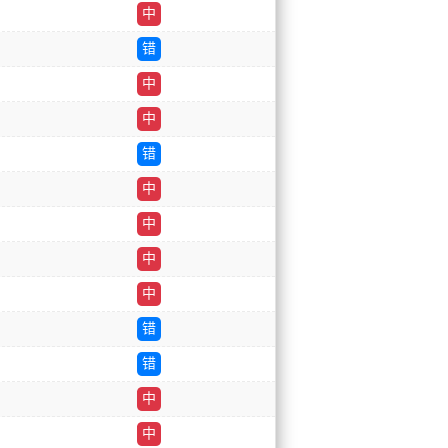
中
错
中
中
错
中
中
中
中
错
错
中
中