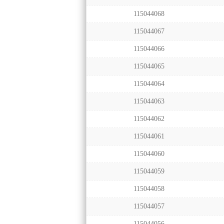
115044068
115044067
115044066
115044065
115044064
115044063
115044062
115044061
115044060
115044059
115044058
115044057
115044056