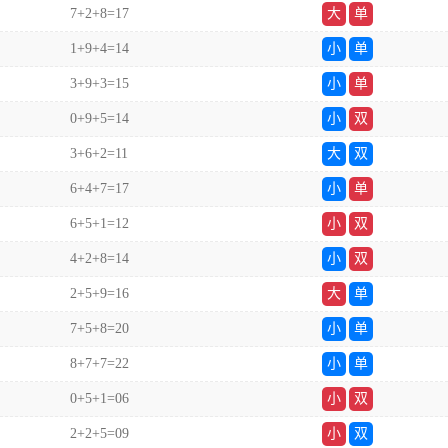
7+2+8=17
大
单
1+9+4=14
小
单
3+9+3=15
小
单
0+9+5=14
小
双
3+6+2=11
大
双
6+4+7=17
小
单
6+5+1=12
小
双
4+2+8=14
小
双
2+5+9=16
大
单
7+5+8=20
小
单
8+7+7=22
小
单
0+5+1=06
小
双
2+2+5=09
小
双