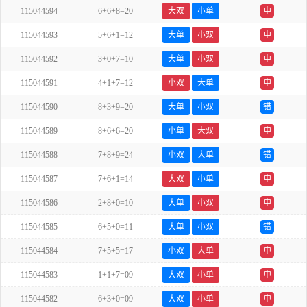
115044594
6+6+8=20
大双
小单
中
115044593
5+6+1=12
大单
小双
中
115044592
3+0+7=10
大单
小双
中
115044591
4+1+7=12
小双
大单
中
115044590
8+3+9=20
大单
小双
错
115044589
8+6+6=20
小单
大双
中
115044588
7+8+9=24
小双
大单
错
115044587
7+6+1=14
大双
小单
中
115044586
2+8+0=10
大单
小双
中
115044585
6+5+0=11
大单
小双
错
115044584
7+5+5=17
小双
大单
中
115044583
1+1+7=09
大双
小单
中
115044582
6+3+0=09
大双
小单
中