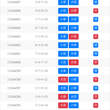
115044607
5+9+7=21
小单
大双
错
115044606
9+6+8=23
小双
大单
中
115044605
7+7+5=19
小单
大双
错
115044604
8+7+0=15
大双
小单
错
115044603
1+2+9=12
大单
小双
中
115044602
8+4+6=18
小双
大单
错
115044601
7+5+8=20
小双
大单
错
115044600
6+4+7=17
小双
大单
中
115044599
9+7+2=18
大单
小双
错
115044598
7+9+6=22
大双
小单
中
115044597
2+1+9=12
大双
小单
错
115044596
3+0+2=05
小单
大双
中
115044595
7+1+6=14
大双
小单
中