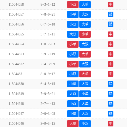
115044658
8+3+1=12
小双
大单
中
115044657
7+8+6=21
小单
大双
错
115044656
6+7+5=18
小双
大单
错
115044655
3+7+1=11
大双
小单
中
115044654
1+0+2=03
小单
大双
中
115044653
3+9+7=19
小双
大单
中
115044652
2+4+3=09
小单
大双
中
115044651
8+0+9=17
小双
大单
中
115044650
6+4+5=15
小单
大双
错
115044649
7+9+5=21
大双
小单
错
115044648
2+7+4=13
小双
大单
错
115044647
5+0+3=08
小单
大双
错
115044646
3+9+3=15
大单
小双
中