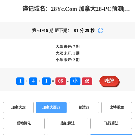
谨记域名：28Yc.Com 加拿大28-PC预测|加拿大pc在线|28结果咪牌|加拿大28在线预测网|专注研究_加拿大28预测_官方数据！
第
61916
期 距下期：
01
分
29
秒
大单
未开:
7
期
大双
未开:
1
期
小单
未开:
2
期
1
4
1
06
小
双
咪牌
+
+
=
-
加拿大28
加拿大西28
台湾28
比特币28
反物算法
热能算法
飞行算法