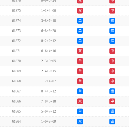
61876
9+9+6=24
双
中
61875
1+1+4=06
双
中
61874
3+8+7=18
单
错
61873
6+8+6=20
单
错
61872
8+2+2=12
单
错
61871
6+6+4=16
双
中
61870
2+3+0=05
单
中
61869
2+4+9=15
单
中
61868
1+2+4=07
单
中
61867
0+4+8=12
单
错
61866
7+8+3=18
双
中
61865
5+0+7=12
单
错
61864
1+0+8=09
双
错