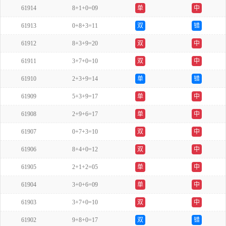
61914
8+1+0=09
单
中
61913
0+8+3=11
双
错
61912
8+3+9=20
双
中
61911
3+7+0=10
双
中
61910
2+3+9=14
单
错
61909
5+3+9=17
单
中
61908
2+9+6=17
单
中
61907
0+7+3=10
双
中
61906
8+4+0=12
双
中
61905
2+1+2=05
单
中
61904
3+0+6=09
单
中
61903
3+7+0=10
双
中
61902
9+8+0=17
双
错