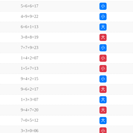
5+6+6=17
小
4+9+9=22
小
6+6+1=13
大
3+8+8=19
大
7+7+9=23
小
1+4+2=07
小
1+5+7=13
小
9+4+2=15
小
9+6+2=17
大
1+3+3=07
大
9+4+7=20
大
7+0+5=12
大
3+3+0=06
小