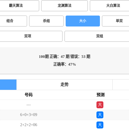
霸天算法
龙渊算法
大白算法
组合
杀组
大小
单双
双项
双组
100期 正确：47 期 错误：53 期
正确率：47%
走势
号码
预测
---
大
双
6+0+3=09
大
2+2+2=06
大