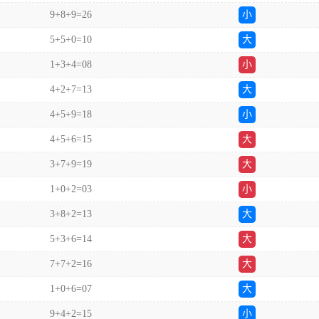
9+8+9=26
小
5+5+0=10
大
1+3+4=08
小
4+2+7=13
大
4+5+9=18
小
4+5+6=15
大
3+7+9=19
大
1+0+2=03
小
3+8+2=13
大
5+3+6=14
大
7+7+2=16
大
1+0+6=07
大
9+4+2=15
小