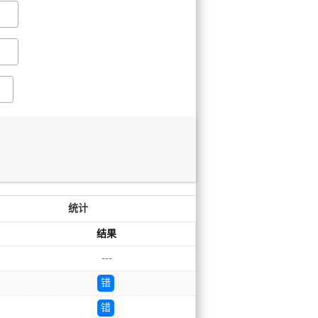
统计
结果
---
错
错