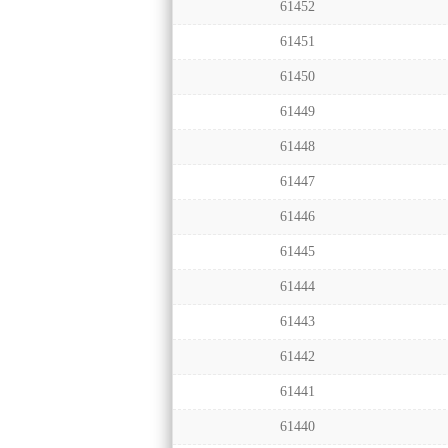
61452
61451
61450
61449
61448
61447
61446
61445
61444
61443
61442
61441
61440