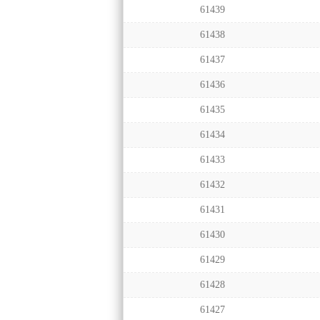
61439
61438
61437
61436
61435
61434
61433
61432
61431
61430
61429
61428
61427