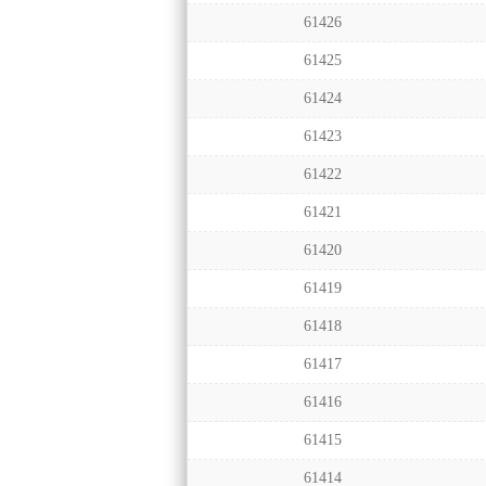
61426
61425
61424
61423
61422
61421
61420
61419
61418
61417
61416
61415
61414