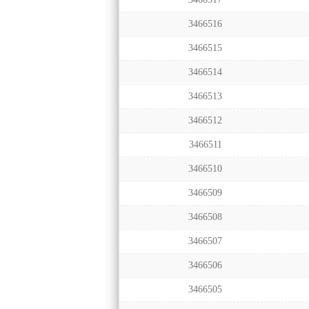
3466516
3466515
3466514
3466513
3466512
3466511
3466510
3466509
3466508
3466507
3466506
3466505