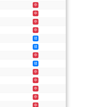
中
中
中
中
错
错
中
错
中
中
中
中
中