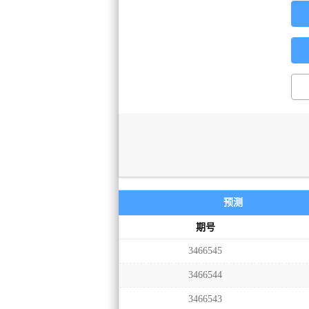
预测
期号
3466545
3466544
3466543