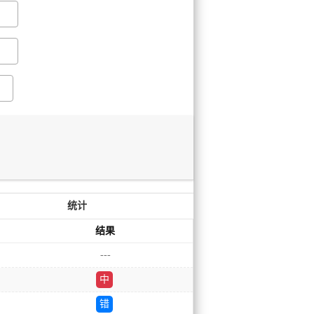
统计
结果
---
中
错