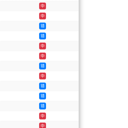
中
中
错
错
中
中
错
中
错
错
错
中
中