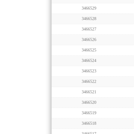
3466529
3466528
3466527
3466526
3466525
3466524
3466523
3466522
3466521
3466520
3466519
3466518
3466517