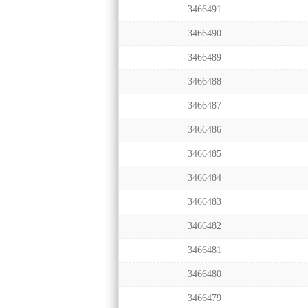
3466491
3466490
3466489
3466488
3466487
3466486
3466485
3466484
3466483
3466482
3466481
3466480
3466479