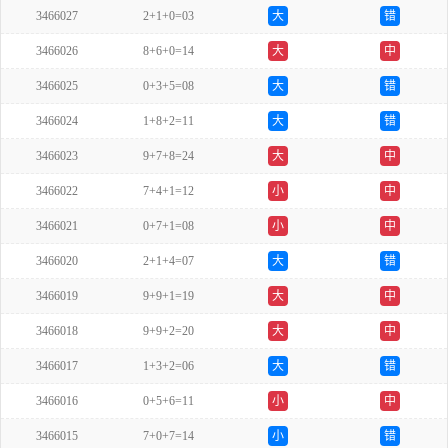
3466027
2+1+0=03
大
错
3466026
8+6+0=14
大
中
3466025
0+3+5=08
大
错
3466024
1+8+2=11
大
错
3466023
9+7+8=24
大
中
3466022
7+4+1=12
小
中
3466021
0+7+1=08
小
中
3466020
2+1+4=07
大
错
3466019
9+9+1=19
大
中
3466018
9+9+2=20
大
中
3466017
1+3+2=06
大
错
3466016
0+5+6=11
小
中
3466015
7+0+7=14
小
错