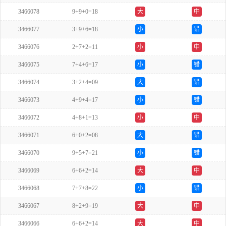
3466078
9+9+0=18
大
中
3466077
3+9+6=18
小
错
3466076
2+7+2=11
小
中
3466075
7+4+6=17
小
错
3466074
3+2+4=09
大
错
3466073
4+9+4=17
小
错
3466072
4+8+1=13
小
中
3466071
6+0+2=08
大
错
3466070
9+5+7=21
小
错
3466069
6+6+2=14
大
中
3466068
7+7+8=22
小
错
3466067
8+2+9=19
大
中
3466066
6+6+2=14
大
中