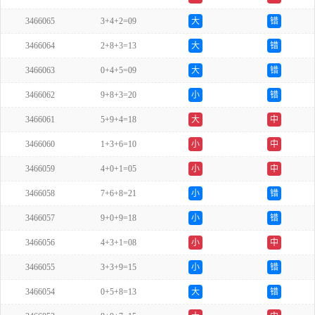
3466065
3+4+2=09
大
错
3466064
2+8+3=13
大
错
3466063
0+4+5=09
大
错
3466062
9+8+3=20
小
错
3466061
5+9+4=18
大
中
3466060
1+3+6=10
小
中
3466059
4+0+1=05
小
中
3466058
7+6+8=21
小
错
3466057
9+0+9=18
小
错
3466056
4+3+1=08
小
中
3466055
3+3+9=15
小
错
3466054
0+5+8=13
大
错