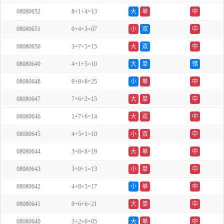
08080652
8+1+4=13
大
单
中
08080651
0+4+3=07
小
双
中
08080650
3+7+5=15
大
双
中
08080649
4+1+5=10
大
单
错
08080648
9+8+8=25
小
单
中
08080647
7+6+2=15
大
单
中
08080646
1+7+6=14
大
双
中
08080645
4+5+1=10
小
双
中
08080644
3+8+8=19
大
单
中
08080643
3+9+1=13
小
单
中
08080642
4+8+5=17
小
单
中
08080641
9+6+6=21
大
单
中
08080640
3+2+0=05
大
单
中