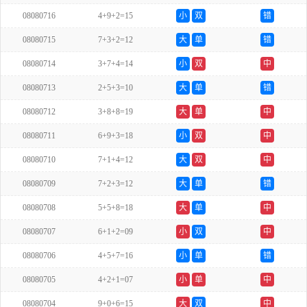
08080716
4+9+2=15
小
双
错
08080715
7+3+2=12
大
单
错
08080714
3+7+4=14
小
双
中
08080713
2+5+3=10
大
单
错
08080712
3+8+8=19
大
单
中
08080711
6+9+3=18
小
双
中
08080710
7+1+4=12
大
双
中
08080709
7+2+3=12
大
单
错
08080708
5+5+8=18
大
单
中
08080707
6+1+2=09
小
双
中
08080706
4+5+7=16
小
单
错
08080705
4+2+1=07
小
单
中
08080704
9+0+6=15
大
双
中