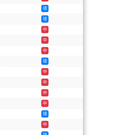
错
错
中
中
中
错
中
中
中
中
错
中
错