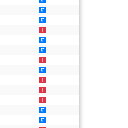
错
错
中
错
错
中
错
中
中
中
错
错