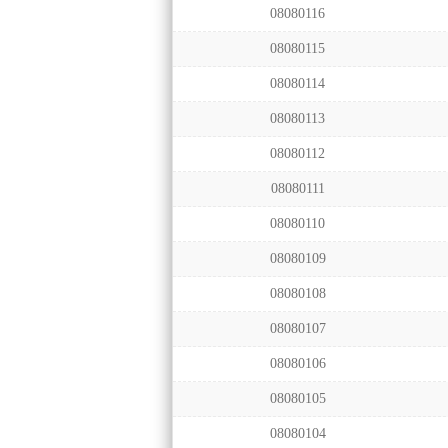
08080116
08080115
08080114
08080113
08080112
08080111
08080110
08080109
08080108
08080107
08080106
08080105
08080104