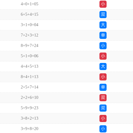
4+0+1=05
小
6+5+4=15
双
3+1+0=04
大
7+2+3=12
单
8+9+7=24
小
5+1+0=06
小
4+4+5=13
大
8+4+1=13
小
2+5+7=14
单
2+2+6=10
双
5+9+9=23
双
3+8+2=13
小
3+9+8=20
小