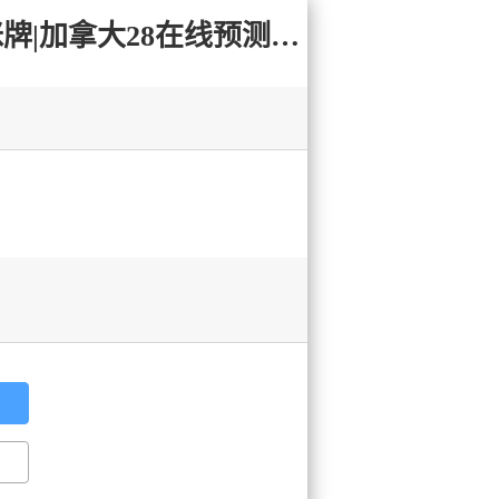
谨记域名：28Yc.Com 加拿大28-PC预测|加拿大pc在线|28结果咪牌|加拿大28在线预测网|专注研究_加拿大28预测_官方数据！