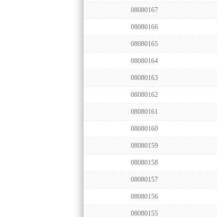
08080167
08080166
08080165
08080164
08080163
08080162
08080161
08080160
08080159
08080158
08080157
08080156
08080155