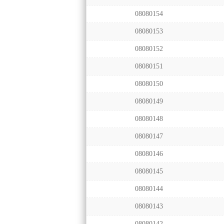
08080154
08080153
08080152
08080151
08080150
08080149
08080148
08080147
08080146
08080145
08080144
08080143
08080142