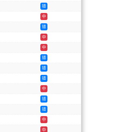
错
中
错
中
中
错
错
错
中
错
错
中
中