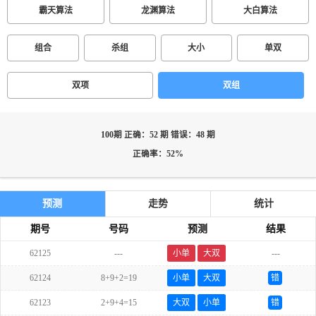
霸天算法
龙渊算法
大白算法
组合
杀组
大小
单双
双项
双组
100期 正确：52 期 错误：48 期
正确率：52%
预测
走势
统计
期号
号码
预测
结果
62125
---
小单
大双
---
62124
8+9+2=19
小单
大双
错
62123
2+9+4=15
大双
小单
错