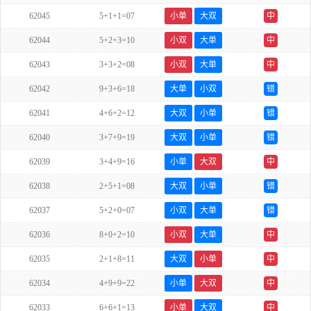
62045
5+1+1=07
小单
大双
中
62044
5+2+3=10
小双
大单
中
62043
3+3+2=08
小双
大单
中
62042
9+3+6=18
大单
小双
错
62041
4+6+2=12
大双
小单
错
62040
3+7+9=19
大双
小单
错
62039
3+4+9=16
小单
大双
中
62038
2+5+1=08
大双
小单
错
62037
5+2+0=07
小双
大单
错
62036
8+0+2=10
小双
大单
中
62035
2+1+8=11
大双
小单
中
62034
4+9+9=22
小单
大双
中
62033
6+6+1=13
小单
大双
中