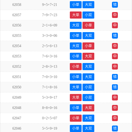
62058
9+5+7=21
小单
大双
错
62057
7+9+7=23
大单
小双
中
62056
2+1+6=09
大双
小单
中
62055
3+3+0=06
小单
大双
错
62054
2+5+6=13
大双
小单
中
62053
7+6+3=16
小单
大双
中
62052
2+8+3=13
小单
大双
中
62051
7+0+3=10
小单
大双
错
62050
7+1+8=16
大单
小双
错
62049
5+3+9=17
大单
小双
中
62048
8+8+0=16
小单
大双
中
62047
0+2+5=07
小单
大双
中
62046
5+5+9=19
小单
大双
错