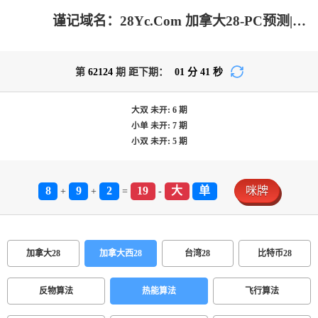
谨记域名：28Yc.Com 加拿大28-PC预测|加拿大pc在线|28结果咪牌|加拿大28在线预测网|专注研究_加拿大28预测_官方数据！
第
62124
期 距下期：
01
分
41
秒
大双
未开:
6
期
小单
未开:
7
期
小双
未开:
5
期
8
9
2
19
大
单
咪牌
+
+
=
-
加拿大28
加拿大西28
台湾28
比特币28
反物算法
热能算法
飞行算法