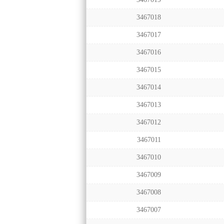
3467018
3467017
3467016
3467015
3467014
3467013
3467012
3467011
3467010
3467009
3467008
3467007