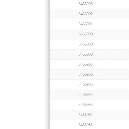
3466993
3466992
3466991
3466990
3466989
3466988
3466987
3466986
3466985
3466984
3466983
3466982
3466981