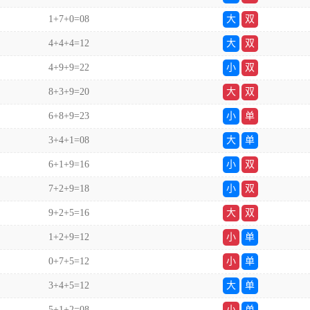
1+7+0=08
大
双
4+4+4=12
大
双
4+9+9=22
小
双
8+3+9=20
大
双
6+8+9=23
小
单
3+4+1=08
大
单
6+1+9=16
小
双
7+2+9=18
小
双
9+2+5=16
大
双
1+2+9=12
小
单
0+7+5=12
小
单
3+4+5=12
大
单
5+1+2=08
小
单