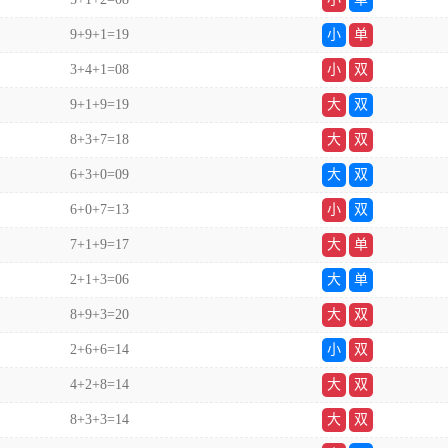
9+9+1=19
小
单
3+4+1=08
小
双
9+1+9=19
大
双
8+3+7=18
大
双
6+3+0=09
大
双
6+0+7=13
小
双
7+1+9=17
大
单
2+1+3=06
大
单
8+9+3=20
大
双
2+6+6=14
小
双
4+2+8=14
大
双
8+3+3=14
大
双