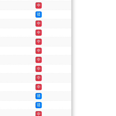
中
错
中
中
中
中
中
中
中
中
错
错
中