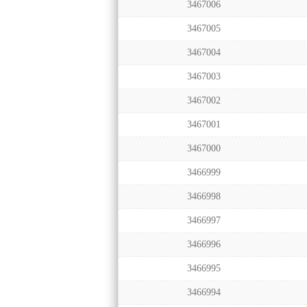
3467006
3467005
3467004
3467003
3467002
3467001
3467000
3466999
3466998
3466997
3466996
3466995
3466994