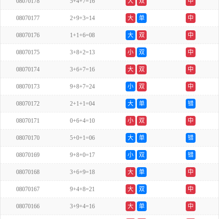
08070178
5+4+7=16
大
双
中
08070177
2+9+3=14
大
单
中
08070176
1+1+6=08
大
双
中
08070175
3+8+2=13
小
双
中
08070174
3+6+7=16
大
双
中
08070173
9+8+7=24
小
双
中
08070172
2+1+1=04
大
单
错
08070171
0+6+4=10
小
双
中
08070170
5+0+1=06
大
单
错
08070169
9+8+0=17
小
双
错
08070168
3+6+9=18
大
单
中
08070167
9+4+8=21
大
双
中
08070166
3+9+4=16
大
单
中