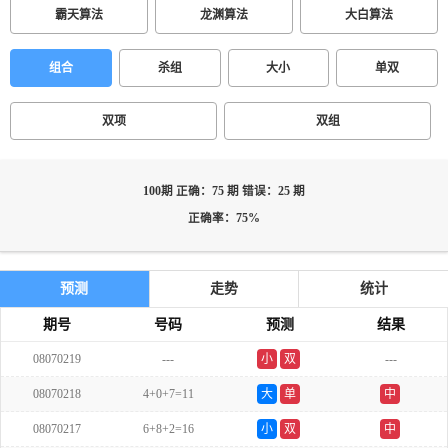
霸天算法
龙渊算法
大白算法
组合
杀组
大小
单双
双项
双组
100期 正确：75 期 错误：25 期
正确率：75%
预测
走势
统计
期号
号码
预测
结果
08070219
---
小
双
---
08070218
4+0+7=11
大
单
中
08070217
6+8+2=16
小
双
中