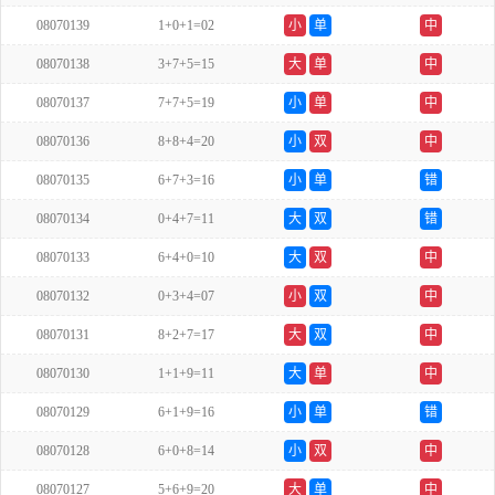
08070139
1+0+1=02
小
单
中
08070138
3+7+5=15
大
单
中
08070137
7+7+5=19
小
单
中
08070136
8+8+4=20
小
双
中
08070135
6+7+3=16
小
单
错
08070134
0+4+7=11
大
双
错
08070133
6+4+0=10
大
双
中
08070132
0+3+4=07
小
双
中
08070131
8+2+7=17
大
双
中
08070130
1+1+9=11
大
单
中
08070129
6+1+9=16
小
单
错
08070128
6+0+8=14
小
双
中
08070127
5+6+9=20
大
单
中