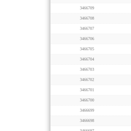
3466709
3466708
3466707
3466706
3466705
3466704
3466703
3466702
3466701
3466700
3466699
3466698
3466697