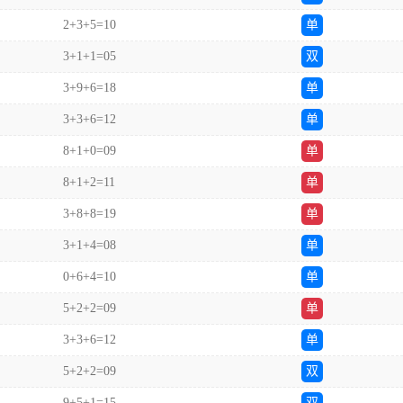
2+3+5=10
单
3+1+1=05
双
3+9+6=18
单
3+3+6=12
单
8+1+0=09
单
8+1+2=11
单
3+8+8=19
单
3+1+4=08
单
0+6+4=10
单
5+2+2=09
单
3+3+6=12
单
5+2+2=09
双
9+5+1=15
双