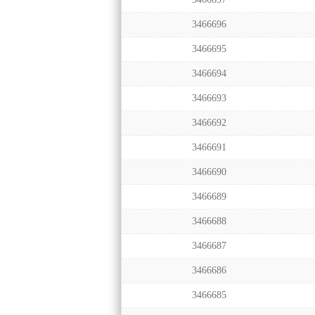
3466696
3466695
3466694
3466693
3466692
3466691
3466690
3466689
3466688
3466687
3466686
3466685