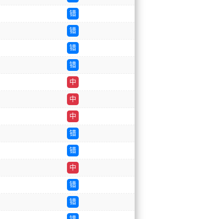
错
错
错
错
中
中
中
错
错
中
错
错
错