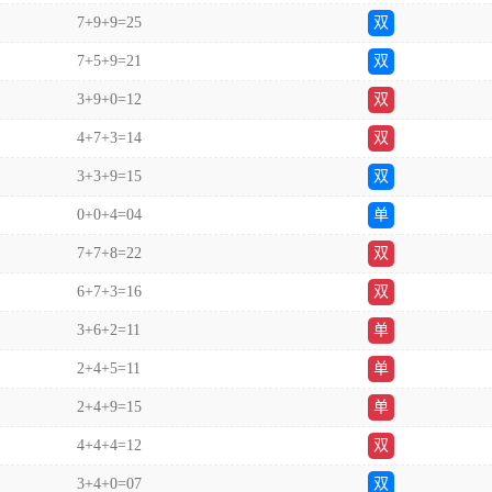
7+9+9=25
双
7+5+9=21
双
3+9+0=12
双
4+7+3=14
双
3+3+9=15
双
0+0+4=04
单
7+7+8=22
双
6+7+3=16
双
3+6+2=11
单
2+4+5=11
单
2+4+9=15
单
4+4+4=12
双
3+4+0=07
双