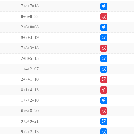
7+4+7=18
单
8+6+8=22
双
2+6+0=08
单
9+7+3=19
双
7+8+3=18
双
2+8+5=15
双
1+4+2=07
双
2+7+1=10
双
8+1+4=13
单
1+7+2=10
单
6+6+8=20
双
9+3+9=21
双
9+2+2=13
双