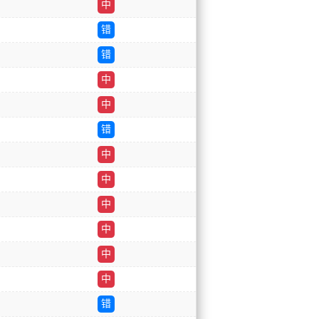
中
错
错
中
中
错
中
中
中
中
中
中
错