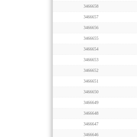
3466658
3466657
3466656
3466655
3466654
3466653
3466652
3466651
3466650
3466649
3466648
3466647
3466646