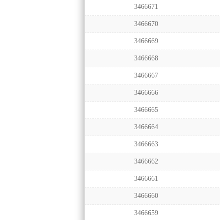
3466671
3466670
3466669
3466668
3466667
3466666
3466665
3466664
3466663
3466662
3466661
3466660
3466659